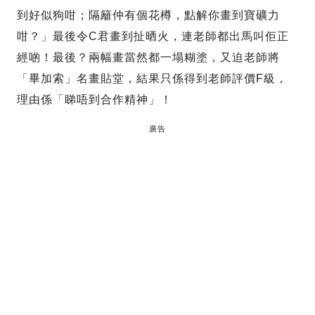
到好似狗咁；隔籬仲有個花樽，點解你畫到寶礦力
咁？」最後令C君畫到扯晒火，連老師都出馬叫佢正
經啲！最後？兩幅畫當然都一塌糊塗，又迫老師將
「畢加索」名畫貼堂，結果只係得到老師評價F級，
理由係「睇唔到合作精神」！
廣告