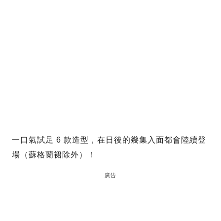
一口氣試足 6 款造型，在日後的幾集入面都會陸續登
場（蘇格蘭裙除外）！
廣告