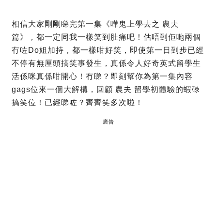
相信大家剛剛睇完第一集《嘩鬼上學去之 農夫
篇》，都一定同我一樣笑到肚痛吧！估唔到佢哋兩個
冇咗Do姐加持，都一樣咁好笑，即使第一日到步已經
不停有無厘頭搞笑事發生，真係令人好奇英式留學生
活係咪真係咁開心！冇睇？即刻幫你為第一集內容
gags位來一個大解構，回顧 農夫 留學初體驗的蝦碌
搞笑位！已經睇咗？齊齊笑多次啦！
廣告