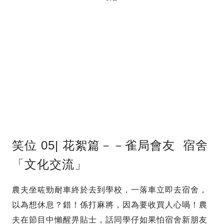
笑位 05| 花絮篇－－雀局會友 宿舍
「文化交流」
農夫坐咗勁耐車終於去到學校，一落車立即去宿舍，
以為想休息？錯！係打麻將，因為要收買人心喎！農
夫在節目中懶醒畀貼士，話同學仔如果怕宿舍新朋友