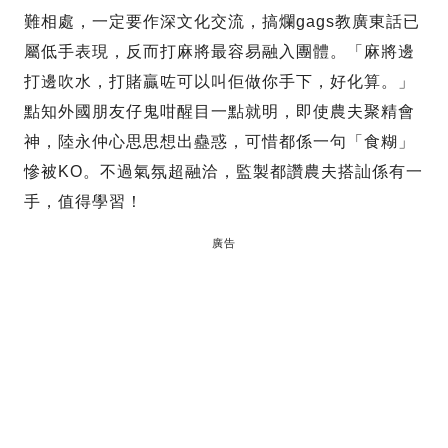
難相處，一定要作深文化交流，搞爛gags教廣東話已
屬低手表現，反而打麻將最容易融入團體。「麻將邊
打邊吹水，打賭贏咗可以叫佢做你手下，好化算。」
點知外國朋友仔鬼咁醒目一點就明，即使農夫聚精會
神，陸永仲心思思想出蠱惑，可惜都係一句「食糊」
慘被KO。不過氣氛超融洽，監製都讚農夫搭訕係有一
手，值得學習！
廣告