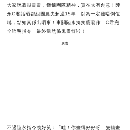
大家玩蒙眼畫畫，鍛鍊團隊精神，實在太有創意！陸
永C君話晒都組團農夫超過15年，以為一定難唔倒佢
哋，點知真係出晒事！事關陸永搞笑癮發作，C君完
全唔明指令，最終當然係鬼畫符啦！
廣告
不過陸永指令勁好笑：「哇！你畫得好好呀！隻貓畫