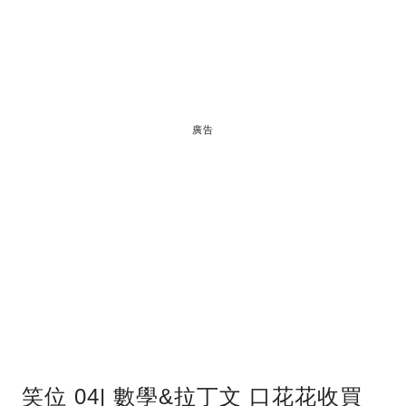
廣告
笑位 04| 數學&拉丁文 口花花收買