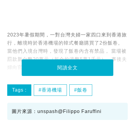
2023年暑假期間，一對台灣夫婦一家四口來到香港旅
行，離境時於香港機場的韓式餐廳購買了2份飯卷。
當他們入境台灣時，發現了飯卷內含有禁品， 當場被
罰款新台幣20萬元（折合約港幣5萬1千元）。事後夫
婦向官方提出上訴，但上訴遭到駁回。
閱讀全文
Tags :
香港機場
飯卷
禁品罰20萬
圖片來源：unspash@Filippo Faruffini