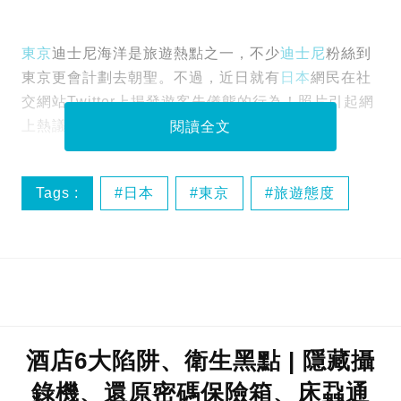
東京
迪士尼海洋是旅遊熱點之一，不少
迪士尼
粉絲到
東京更會計劃去朝聖。不過，近日就有
日本
網民在社
交網站Twitter上揭發遊客失儀態的行為！照片引起網
上熱議，認為此舉實在有失禮儀。
閱讀全文
Tags :
日本
東京
旅遊態度
酒店6大陷阱、衛生黑點 | 隱藏攝
錄機、還原密碼保險箱、床蝨通