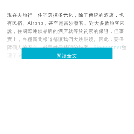
現在去旅行，住宿選擇多元化，除了傳統的酒店，也
有民宿、Airbnb，甚至是當沙發客。對大多數旅客來
說，住國際連鎖品牌的酒店就等於質素的保證，但事
實上，各種新聞報道都讓我們大跌眼鏡。因此，要保
障個人的安全，就要做個精明的旅客。
Skyscanner
整
理了6個酒店陷阱，大家一定要多加注意！
閱讀全文
Tags :
住宿
快閃攻略
旅遊教室
酒店