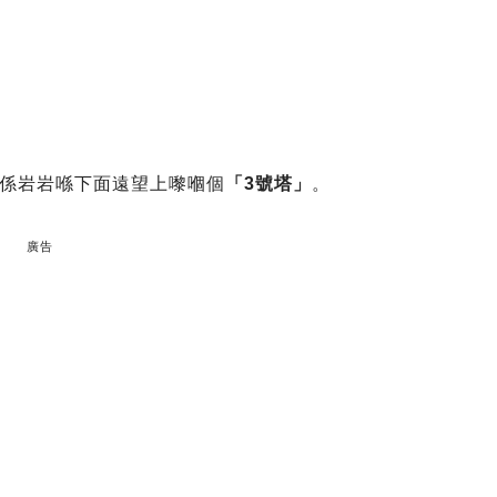
係岩岩喺下面遠望上嚟嗰個
「3號塔」
。
廣告