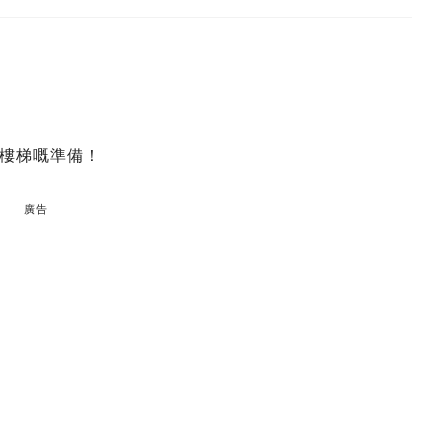
樓梯嘅準備！
廣告