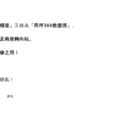
棧道」
又稱為
「昂坪360救援徑」
。
及兩座轉向站。
修之用！
晒氣！
廣告