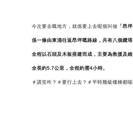
今次要去嘅地方，就係要上去呢個叫做
「昂坪
係一條由東涌往返昂坪嘅路線，共有八個纜塔
全程以石頭及木板搭建而成，主要為救援及維
全長約5.7公里，全程約需4小時。
＃講笑咋？＃要行上去？＃平時幾級樓梯都喘