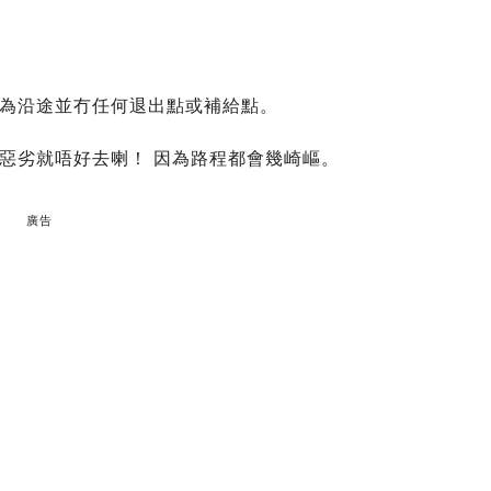
為沿途並冇任何退出點或補給點。
惡劣就唔好去喇！ 因為路程都會幾崎嶇。
廣告