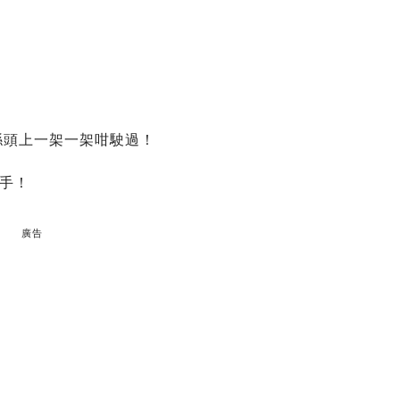
喺頭上一架一架咁駛過！
手！
廣告