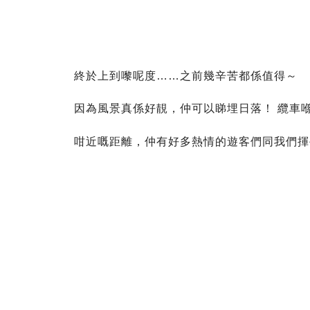
終於上到嚟呢度……之前幾辛苦都係值得～
因為風景真係好靚，仲可以睇埋日落！ 纜車
咁近嘅距離，仲有好多熱情的遊客們同我們揮