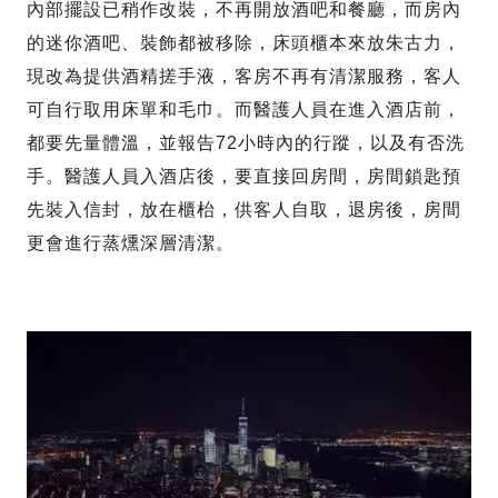
內部擺設已稍作改裝，不再開放酒吧和餐廳，而房內
的迷你酒吧、裝飾都被移除，床頭櫃本來放朱古力，
現改為提供酒精搓手液，客房不再有清潔服務，客人
可自行取用床單和毛巾。而醫護人員在進入酒店前，
都要先量體溫，並報告72小時內的行蹤，以及有否洗
手。醫護人員入酒店後，要直接回房間，房間鎖匙預
先裝入信封，放在櫃枱，供客人自取，退房後，房間
更會進行蒸燻深層清潔。