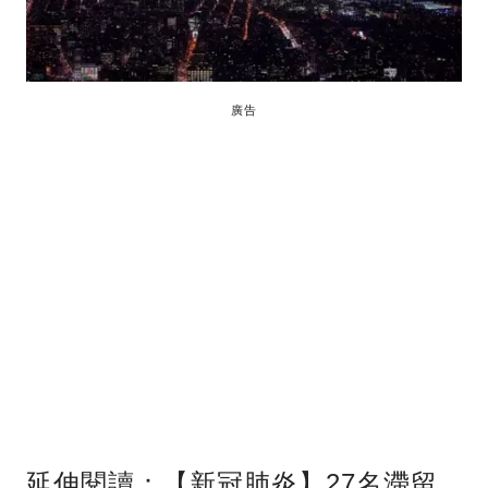
廣告
延伸閱讀：【新冠肺炎】27名滯留