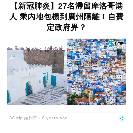
【新冠肺炎】27名滯留摩洛哥港
人 乘內地包機到廣州隔離！自費
定政府畀？
GOtrip 編輯部
6 years ago