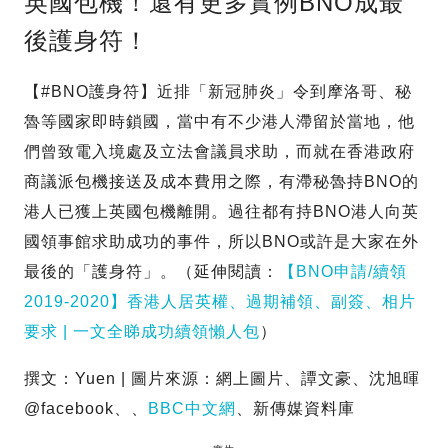
英國包機！還有更多實例BNO成最
後護身符！
【#BNO護身符】近排「新冠肺炎」令到摩洛哥、秘
魯等國家即時鎖國，當中有不少港人滯留於當地，他
們曾致電入境處及立法會議員求助，而就在香港政府
商議派包機接送及成本費用之際，有滯秘魯持BNO的
港人已獲上英國包機離開。過往都有持BNO港人向英
國領事館求助成功的事件，所以BNO或許是大家在外
最後的「護身符」。（延伸閱讀：
【BNO申請/續領
2019-2020】香港人居英權、過期補領、副簽、相片
要求 | 一文全睇成功續領懶人包
）
撰文：Yuen | 圖片來源：網上圖片、譚文豪、沈旭暉
@facebook、、
BBC中文網
、新傳媒資料庫