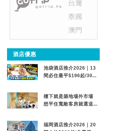
酒店優惠
池袋酒店推介2026｜13
間必住最平$196起/30秒
到車站/免費碳酸溫泉
樓下就是築地場外市場
想平住寬敞客房就選這間
東京酒店
福岡酒店推介2026｜20