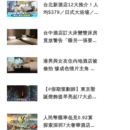
台北新酒店12大推介！人
均$379／日式大浴場／1
分鐘到捷運／米芝蓮推介
台中酒店訂大床變雙床房
竟放警告「睡另一張要加
錢」網民：好孤寒
港男與女友住內地酒店被
偷拍 慘成色情片主角 鏡
頭位置曝光 逾180間酒店
中招
【#假期策劃師】東京聖
誕燈飾提早亮起!7大必去
打卡點 快把路線收藏吧
人民幣匯率低見0.92算
探索深圳7大奢華酒店體