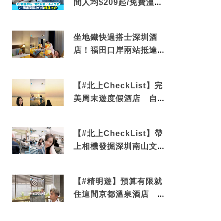
間人均$209起/免費溫泉/
近博多車站
坐地鐵快過搭士深圳酒
店！福田口岸兩站抵達
還有免費烘洗服務
【#北上CheckList】完
美周末遊度假酒店 自帶
電影院 必打卡深圳膠囊
列車
【#北上CheckList】帶
上相機發掘深圳南山文藝
角落 2天1夜住進海景套
房享受私人時光
【#精明遊】預算有限就
住這間京都溫泉酒店 車
站行5分鐘可達 必吃自助
早餐