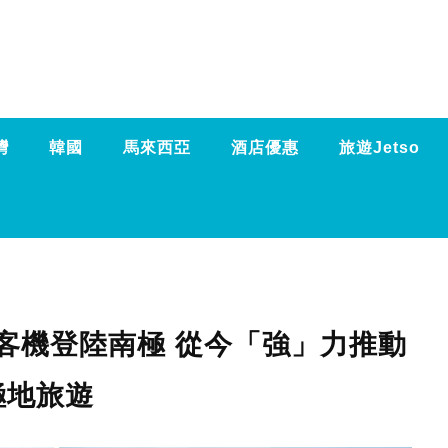
灣
韓國
馬來西亞
酒店優惠
旅遊Jetso
客機登陸南極 從今「強」力推動
極地旅遊