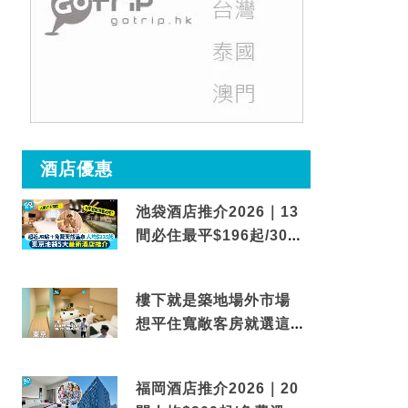
酒店優惠
池袋酒店推介2026｜13
間必住最平$196起/30秒
到車站/免費碳酸溫泉
樓下就是築地場外市場
想平住寬敞客房就選這間
東京酒店
福岡酒店推介2026｜20