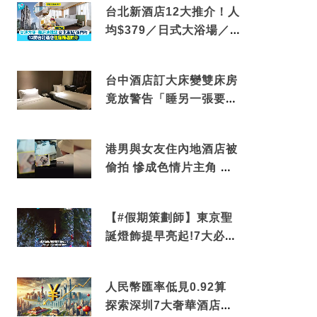
台北新酒店12大推介！人
均$379／日式大浴場／1
分鐘到捷運／米芝蓮推介
台中酒店訂大床變雙床房
竟放警告「睡另一張要加
錢」網民：好孤寒
港男與女友住內地酒店被
偷拍 慘成色情片主角 鏡
頭位置曝光 逾180間酒店
中招
【#假期策劃師】東京聖
誕燈飾提早亮起!7大必去
打卡點 快把路線收藏吧
人民幣匯率低見0.92算
探索深圳7大奢華酒店體