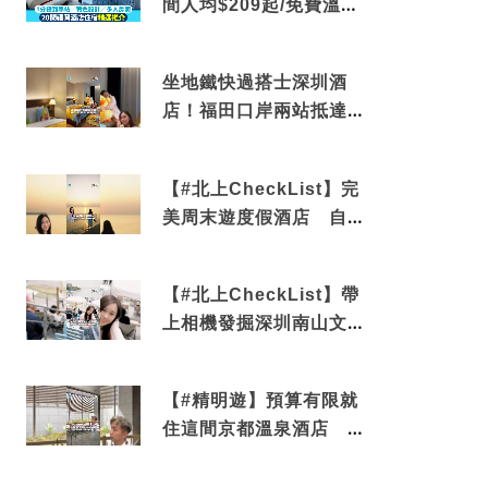
間人均$209起/免費溫泉/
近博多車站
坐地鐵快過搭士深圳酒
店！福田口岸兩站抵達
還有免費烘洗服務
【#北上CheckList】完
美周末遊度假酒店 自帶
電影院 必打卡深圳膠囊
列車
【#北上CheckList】帶
上相機發掘深圳南山文藝
角落 2天1夜住進海景套
房享受私人時光
【#精明遊】預算有限就
住這間京都溫泉酒店 車
站行5分鐘可達 必吃自助
早餐