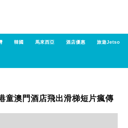
灣
韓國
馬來西亞
酒店優惠
旅遊Jetso
！港童澳門酒店飛出滑梯短片瘋傳