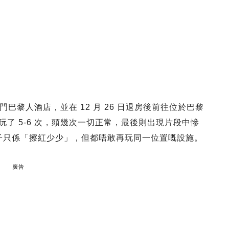
澳門巴黎人酒店，並在 12 月 26 日退房後前往位於巴黎
滑梯玩了 5-6 次，頭幾次一切正常，最後則出現片段中慘
兒子只係「擦紅少少」，但都唔敢再玩同一位置嘅設施。
廣告