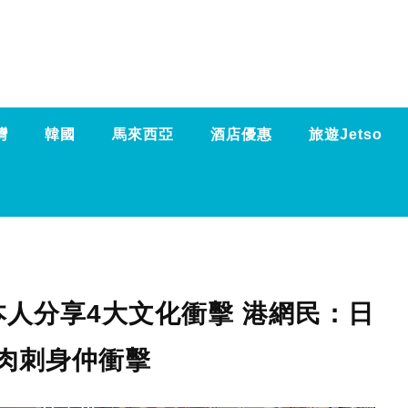
灣
韓國
馬來西亞
酒店優惠
旅遊Jetso
人分享4大文化衝擊 港網民：日
肉刺身仲衝擊