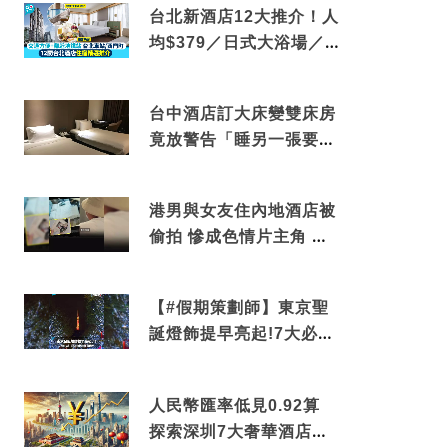
台北新酒店12大推介！人
均$379／日式大浴場／1
分鐘到捷運／米芝蓮推介
台中酒店訂大床變雙床房
竟放警告「睡另一張要加
錢」網民：好孤寒
港男與女友住內地酒店被
偷拍 慘成色情片主角 鏡
頭位置曝光 逾180間酒店
中招
【#假期策劃師】東京聖
誕燈飾提早亮起!7大必去
打卡點 快把路線收藏吧
人民幣匯率低見0.92算
探索深圳7大奢華酒店體