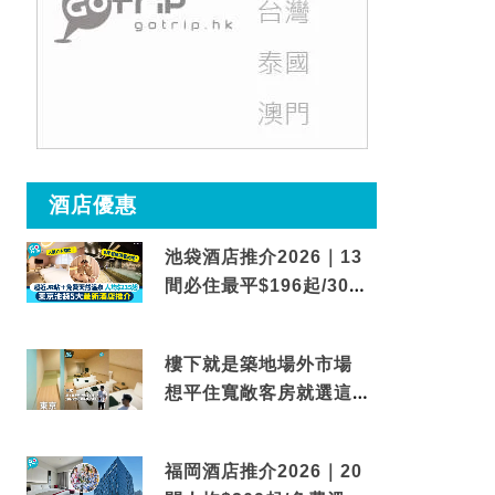
酒店優惠
池袋酒店推介2026｜13
間必住最平$196起/30秒
到車站/免費碳酸溫泉
樓下就是築地場外市場
想平住寬敞客房就選這間
東京酒店
福岡酒店推介2026｜20