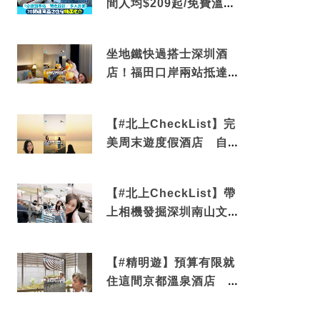
間人均$209起/免費溫泉/
近博多車站
坐地鐵快過搭士深圳酒
店！福田口岸兩站抵達
還有免費烘洗服務
【#北上CheckList】完
美周末遊度假酒店 自帶
電影院 必打卡深圳膠囊
列車
【#北上CheckList】帶
上相機發掘深圳南山文藝
角落 2天1夜住進海景套
房享受私人時光
【#精明遊】預算有限就
住這間京都溫泉酒店 車
站行5分鐘可達 必吃自助
早餐