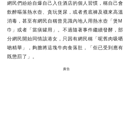
網民們紛紛自爆自己入住酒店的個人習慣，稱自己會
飲醉嘔落熱水壺、貪玩煲尿，或者煮底褲及襪來高溫
消毒，甚至有網民自稱曾見識內地人用熱水壺「煲M
巾」或者「當痰罐用」。不過隨著事件繼續發酵，部
分網民開始同情該港女，只因有網民稱「呢舊肉吸哂
啲精華」，夠膽將這塊牛肉食落肚，「佢已受到應有
既懲罰了」。
廣告