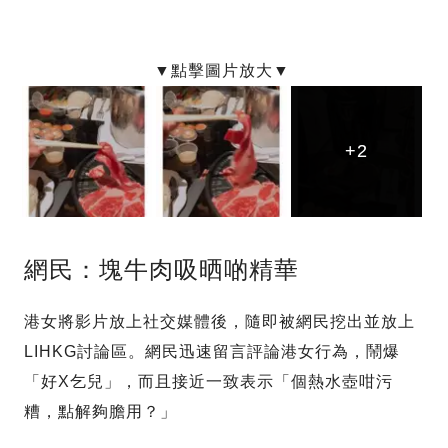
+2
+2
+2
網民：塊牛肉吸晒啲精華
港女將影片放上社交媒體後，隨即被網民挖出並放上
LIHKG討論區。網民迅速留言評論港女行為，鬧爆
「好X乞兒」，而且接近一致表示「個熱水壺咁污
糟，點解夠膽用？」