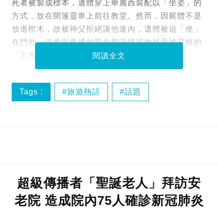
死者被製成標本，遺體穿上華麗西裝配以「坐姿」的
方式，放在開篷靈車上前往教堂。然而，因屍體不是
放進棺木，故被神父拒絕讓他進內，遺體被迫「坐」
在門外。但參與葬禮的親友都沒發現他就是被哀悼的
「主角」，還有人問：「他怎麼不戴口罩？」
閱讀全文
Tags :
旅遊熱話
話題
超級傳播者「聖誕老人」拜訪安
老院 造成院內75人確診新冠肺炎