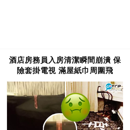
酒店房務員入房清潔瞬間崩潰 保
險套掛電視 滿屋紙巾周圍飛