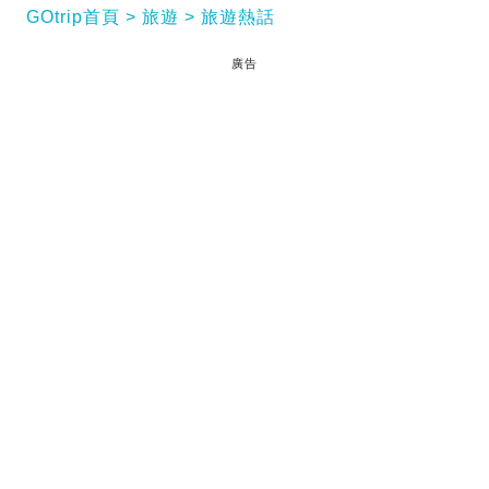
GOtrip首頁
旅遊
旅遊熱話
廣告
【日本貓島】向來都深受日本人歡迎的貓島-愛媛縣・
青島竟發生貓咪離奇失蹤事件。事緣一個經常提供愛
媛縣貓島情報的facebook專頁「猫の島青島物語」，