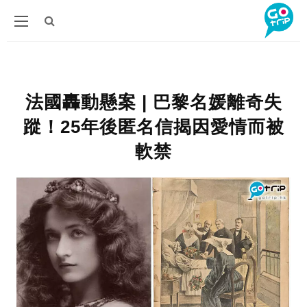
法國轟動懸案 | 巴黎名媛離奇失
蹤！25年後匿名信揭因愛情而被
軟禁