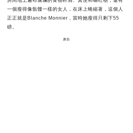
房間地上遍布腐爛的食物碎屑、糞便和嘔吐物，還有
一個瘦得像骷髏一樣的女人，在床上蜷縮著，這個人
正正就是Blanche Monnier，當時她瘦得只剩下55
磅。
廣告