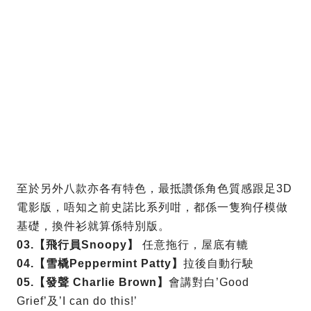
至於另外八款亦各有特色，最抵讚係角色質感跟足3D
電影版，唔知之前史諾比系列咁，都係一隻狗仔模做
基礎，換件衫就算係特別版。
03.【飛行員Snoopy】
任意拖行，屋底有轆
04.【雪橇Peppermint Patty】
拉後自動行駛
05.【發聲 Charlie Brown】
會講對白’Good
Grief’及’I can do this!’