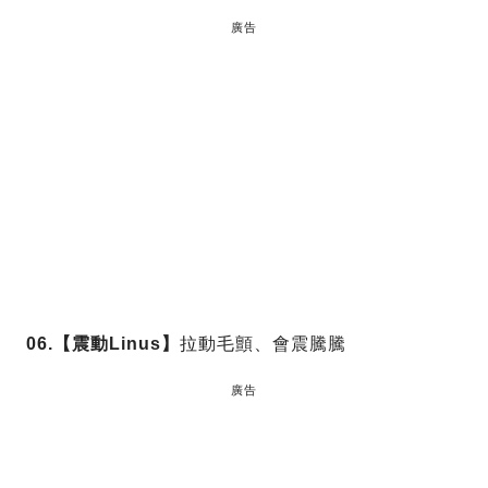
廣告
06.【震動Linus】
拉動毛顫、會震騰騰
廣告