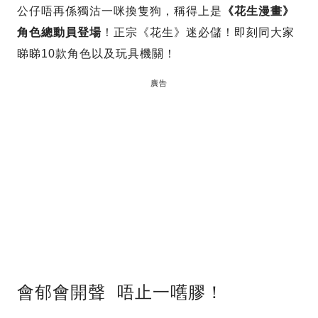
公仔唔再係獨沽一咪換隻狗，稱得上是
《花生漫畫》
角色總動員登場
！正宗《花生》迷必儲！即刻同大家
睇睇10款角色以及玩具機關！
廣告
會郁會開聲 唔止一嚿膠！