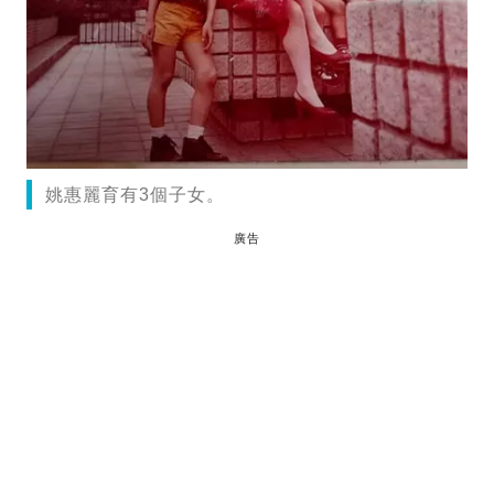
姚惠麗育有3個子女。
廣告