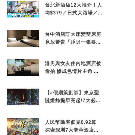
台北新酒店12大推介！人
均$379／日式大浴場／1
分鐘到捷運／米芝蓮推介
台中酒店訂大床變雙床房
竟放警告「睡另一張要加
錢」網民：好孤寒
港男與女友住內地酒店被
偷拍 慘成色情片主角 鏡
頭位置曝光 逾180間酒店
中招
【#假期策劃師】東京聖
誕燈飾提早亮起!7大必去
打卡點 快把路線收藏吧
人民幣匯率低見0.92算
探索深圳7大奢華酒店體