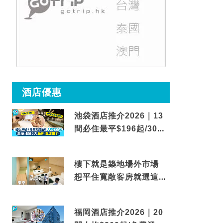
酒店優惠
池袋酒店推介2026｜13
間必住最平$196起/30秒
到車站/免費碳酸溫泉
樓下就是築地場外市場
想平住寬敞客房就選這間
東京酒店
福岡酒店推介2026｜20