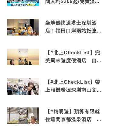
間人均$209起/免費溫泉/
近博多車站
坐地鐵快過搭士深圳酒
店！福田口岸兩站抵達
還有免費烘洗服務
【#北上CheckList】完
美周末遊度假酒店 自帶
電影院 必打卡深圳膠囊
列車
【#北上CheckList】帶
上相機發掘深圳南山文藝
角落 2天1夜住進海景套
房享受私人時光
【#精明遊】預算有限就
住這間京都溫泉酒店 車
站行5分鐘可達 必吃自助
早餐