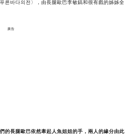
푸른바다의전〉，由長腿歐巴李敏鎬和很有戲的姊姊全
廣告
們的長腿歐巴依然牽起人魚姐姐的手，兩人的緣分由此