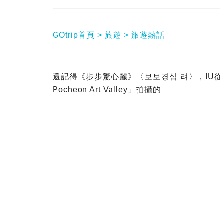
GOtrip首頁
旅遊
旅遊熱話
還記得《步步驚心麗》〈보보경심 려〉，I
Pocheon Art Valley」拍攝的！