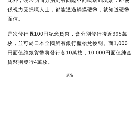
此外，硬幣側面分別刻有間隔不同嘅幼細坑紋，即使
係視力受損嘅人士，都能透過觸摸硬幣，就知道硬幣
面值。
是次發行嘅100円紀念貨幣，會分別發行接近395萬
枚，並可於日本全國所有銀行櫃枱兌換到。而1,000
円面值純銀貨幣將發行各10萬枚，10,000円面值純金
貨幣則發行4萬枚。
廣告