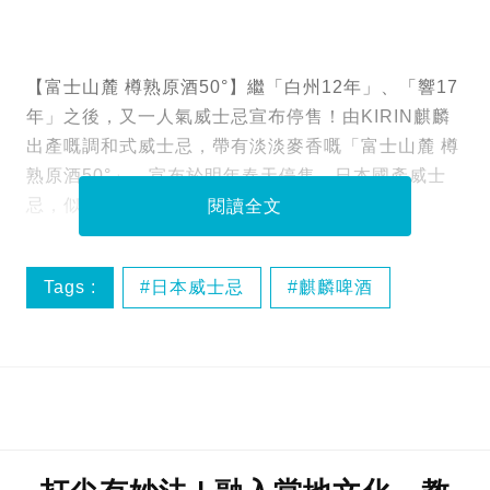
【富士山麓 樽熟原酒50°】繼「白州12年」、「響17
年」之後，又一人氣威士忌宣布停售！由KIRIN麒麟
出產嘅調和式威士忌，帶有淡淡麥香嘅「富士山麓 樽
熟原酒50°」，宣布於明年春天停售。日本國產威士
忌，似乎真係買少見少喇⋯⋯
閱讀全文
Tags :
日本威士忌
麒麟啤酒