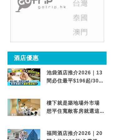
酒店優惠
池袋酒店推介2026｜13
間必住最平$196起/30秒
到車站/免費碳酸溫泉
樓下就是築地場外市場
想平住寬敞客房就選這間
東京酒店
福岡酒店推介2026｜20