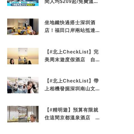
間人均$209起/免費溫泉/
近博多車站
坐地鐵快過搭士深圳酒
店！福田口岸兩站抵達
還有免費烘洗服務
【#北上CheckList】完
美周末遊度假酒店 自帶
電影院 必打卡深圳膠囊
列車
【#北上CheckList】帶
上相機發掘深圳南山文藝
角落 2天1夜住進海景套
房享受私人時光
【#精明遊】預算有限就
住這間京都溫泉酒店 車
站行5分鐘可達 必吃自助
早餐