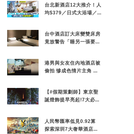
台北新酒店12大推介！人
均$379／日式大浴場／1
分鐘到捷運／米芝蓮推介
台中酒店訂大床變雙床房
竟放警告「睡另一張要加
錢」網民：好孤寒
港男與女友住內地酒店被
偷拍 慘成色情片主角 鏡
頭位置曝光 逾180間酒店
中招
【#假期策劃師】東京聖
誕燈飾提早亮起!7大必去
打卡點 快把路線收藏吧
人民幣匯率低見0.92算
探索深圳7大奢華酒店體