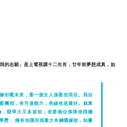
我的志願」是上電視講十二生肖，廿年前夢想成真，如
嫁佢嘅未來，娶一個女人係娶佢現在。我自
藍籌咁，有升值能力，長線收息最好。就算
險，競爭大又多規矩，老婆個位係咪坐得穩
學歷， 擁有知識先係最大本錢嘅嫁妝，知書