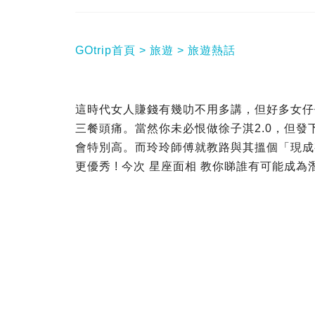
GOtrip首頁
旅遊
旅遊熱話
這時代女人賺錢有幾叻不用多講，但好多女仔
三餐頭痛。當然你未必恨做徐子淇2.0，但
會特別高。而玲玲師傅就教路與其搵個「現成有
更優秀 ! 今次 星座面相 教你睇誰有可能成為