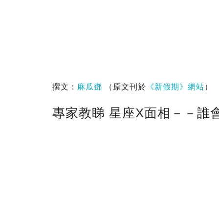
撰文：
麻瓜鄧
（原文刊於
《新假期》網站
）
專家教睇 星座X面相－－誰