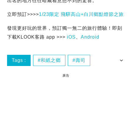
出名的地方往往暗藏着意想不到的驚喜。
立即預訂>>>>
1/23限定 飛驒高山+白川鄉點燈節之旅
發現更好玩的世界，預訂獨一無二的旅行體驗！即刻
下載KLOOK客路 app >>>
iOS
、
Android
Tags :
和紙之鄉
壽司
宮川朝市
小草屋
廣告