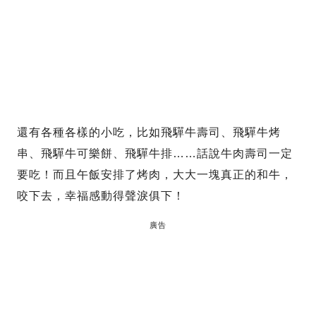
還有各種各樣的小吃，比如飛驒牛壽司、飛驒牛烤
串、飛驒牛可樂餅、飛驒牛排……話說牛肉壽司一定
要吃！而且午飯安排了烤肉，大大一塊真正的和牛，
咬下去，幸福感動得聲淚俱下！
廣告