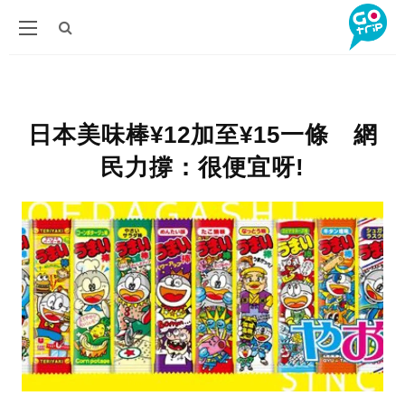
日本美味棒¥12加至¥15一條 網
民力撐：很便宜呀!