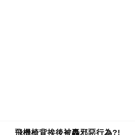
飛機椅背挨後被轟邪惡行為?!