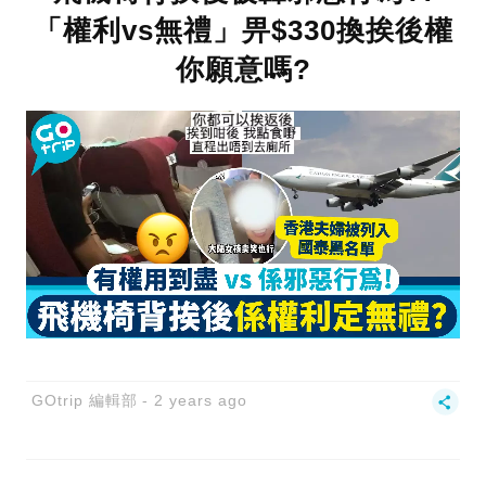
「權利vs無禮」畀$330換挨後權
你願意嗎?
GOtrip 編輯部
2 years ago