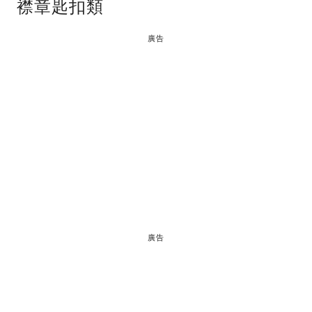
襟章匙扣類
廣告
廣告