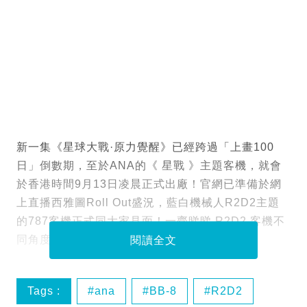
新一集《星球大戰·原力覺醒》已經跨過「上畫100
日」倒數期，至於ANA的《 星戰 》主題客機，就會
於香港時間9月13日凌晨正式出廠！官網已準備於網
上直播西雅圖Roll Out盛況，藍白機械人R2D2主題
的787客機正式同大家見面！一齊睇睇 R2D2 客機不
同角度的靚樣先：
閱讀全文
Tags :
ana
BB-8
R2D2