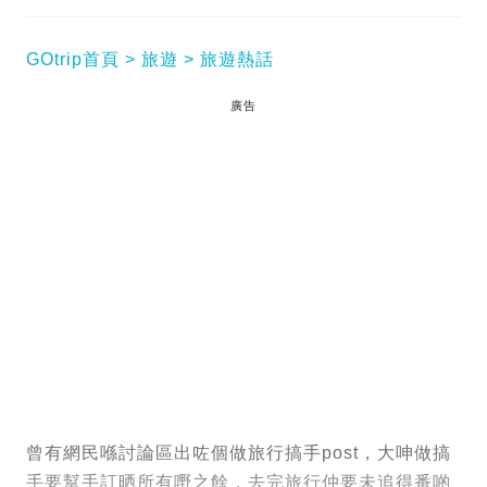
GOtrip首頁
旅遊
旅遊熱話
廣告
曾有網民喺討論區出咗個做旅行搞手post，大呻做搞
手要幫手訂晒所有嘢之餘，去完旅行仲要未追得番啲