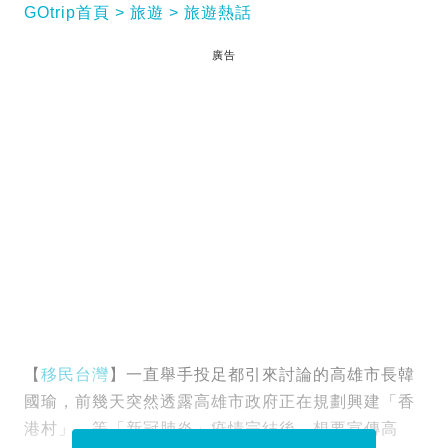
GOtrip首頁
旅遊
旅遊熱話
廣告
【
移民台灣
】一直舉手投足都引來討論的高雄市長韓
國瑜，前幾天突然透露高雄市政府正在規劃興建「香
港村」，等「新冠肺炎」疫情完結後，想要宣傳高