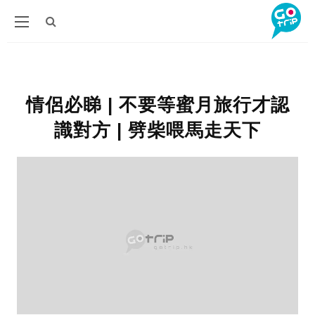
情侶必睇 | 不要等蜜月旅行才認
識對方 | 劈柴喂馬走天下