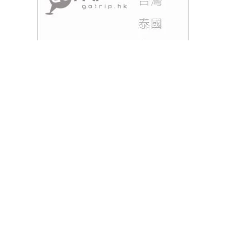
近年潮流興復古，很多旅朋友都喜歡去日本旅遊時，
到二手中古店尋寶，逛逛有沒有心水的古著。但最近
日本妹就有新招，不用花錢買古著，都能讓大家一秒
走在時尚尖端，就是穿爸爸的舊衣服！
閱讀全文
Tags :
秋冬穿搭
穿搭技巧