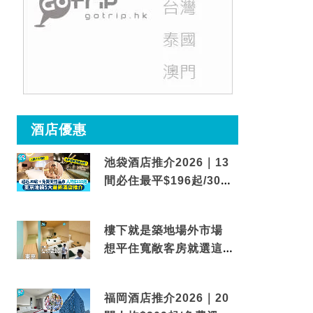
酒店優惠
池袋酒店推介2026｜13
間必住最平$196起/30秒
到車站/免費碳酸溫泉
樓下就是築地場外市場
想平住寬敞客房就選這間
東京酒店
福岡酒店推介2026｜20