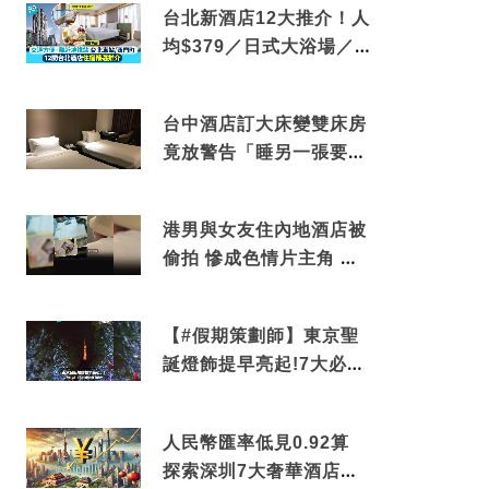
台北新酒店12大推介！人
均$379／日式大浴場／1
分鐘到捷運／米芝蓮推介
台中酒店訂大床變雙床房
竟放警告「睡另一張要加
錢」網民：好孤寒
港男與女友住內地酒店被
偷拍 慘成色情片主角 鏡
頭位置曝光 逾180間酒店
中招
【#假期策劃師】東京聖
誕燈飾提早亮起!7大必去
打卡點 快把路線收藏吧
人民幣匯率低見0.92算
探索深圳7大奢華酒店體