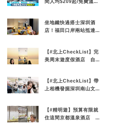
間人均$209起/免費溫泉/
近博多車站
坐地鐵快過搭士深圳酒
店！福田口岸兩站抵達
還有免費烘洗服務
【#北上CheckList】完
美周末遊度假酒店 自帶
電影院 必打卡深圳膠囊
列車
【#北上CheckList】帶
上相機發掘深圳南山文藝
角落 2天1夜住進海景套
房享受私人時光
【#精明遊】預算有限就
住這間京都溫泉酒店 車
站行5分鐘可達 必吃自助
早餐