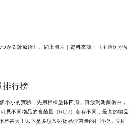
見つかる診療所》、網上圖片｜資料來源：《主治医が見
量排行榜
個小小的實驗，先用棉棒塗抹四周，再放到測菌儀中，
中可見不同物品的含菌量（RLU）各有不同，最高的物品
RLU，相差甚大！以下是多項常碰物品含菌量的排行榜，立即