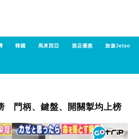
灣
韓國
馬來西亞
酒店優惠
旅遊Jetso
榜 門柄、鍵盤、開關掣均上榜