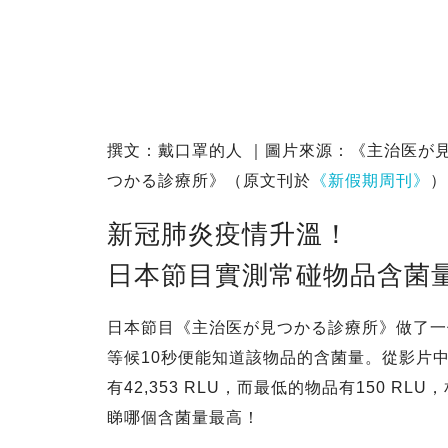
撰文：戴口罩的人 ｜圖片來源：《主治医が
つかる診療所》（原文刊於
《新假期周刊》
）
新冠肺炎疫情升溫！
日本節目實測常碰物品含菌
日本節目《主治医が見つかる診療所》做了一
等候10秒便能知道該物品的含菌量。從影片
有42,353 RLU，而最低的物品有150 
睇哪個含菌量最高！