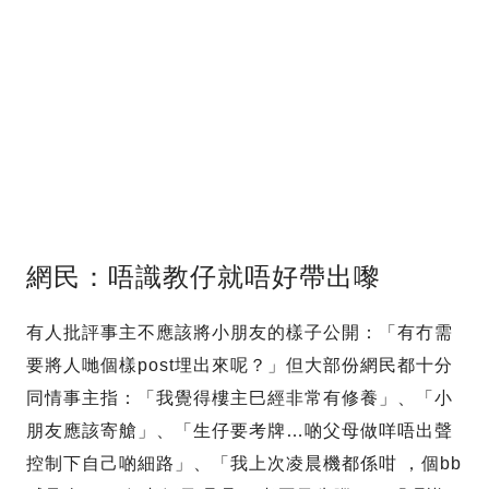
網民：唔識教仔就唔好帶出嚟
有人批評事主不應該將小朋友的樣子公開：「有冇需
要將人哋個樣post埋出來呢？」但大部份網民都十分
同情事主指：「我覺得樓主巳經非常有修養」、「小
朋友應該寄艙」、「生仔要考牌…啲父母做咩唔出聲
控制下自己啲細路」、「我上次凌晨機都係咁 ，個bb