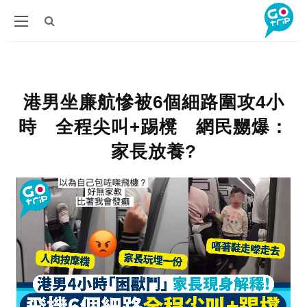
港男坐廉航慘被6個細路圍攻4小
時 全程尖叫+踢櫈 網民嬲爆：
家長放養?