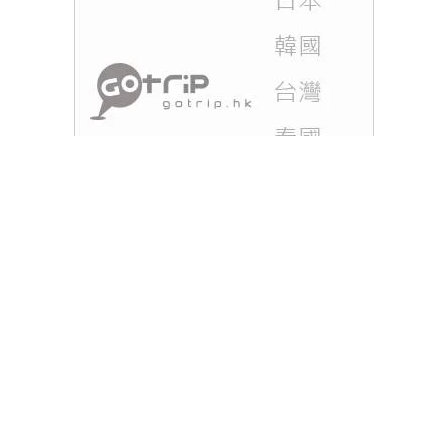
日本床蝨危機丨繼韓國床蝨後，日本近日也掀起床蝨
恐慌！有網民於X（前稱 Twitter）上表示，於東京電
車上發現有床蝨！於是有不少網民都分享了床蝨都圖
片， 更有網民自製日本床蝨地圖，即睇詳情！
閱讀全文
Tags :
東京電車
出現床蝨