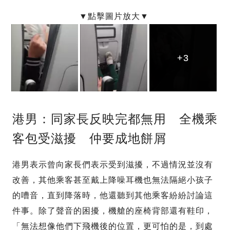
+3
+3
+3
港男：同家長反映完都無用 全機乘
客包受滋擾 仲要成地餅屑
港男表示曾向家長們表示受到滋擾，不過情況並沒有
改善，其他乘客甚至戴上降噪耳機也無法隔絕小孩子
的嘈音，直到降落時，他還聽到其他乘客紛紛討論這
件事。除了聲音的困擾，機艙的座椅背部還有鞋印，
「無法想像他們下飛機後的位置，更可怕的是，到處