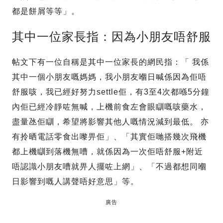
都是餅屑等等」。
其中一位家長指：因為小朋友唔舒服
帖文下有一位自稱是其中一位家長的網民指：「 我係
其中一個小朋友嘅媽媽，我小朋友嗰日喊係因為佢唔
舒服咳，我已經好努力settle佢，有3至4次都喺5分鐘
內佢已經冷靜咗無喊，上機前食左會眼瞓嘅咳藥水，
盡量氹佢瞓，希望將影響其他人嘅情況減到最低。 亦
有拎晒電話零食出嚟畀佢」、「其實佢哋搭幾次飛機
都上機瞓到落機無嘈，就係因為一次佢唔舒服+附近
唔認識小朋友嘈就畀人擺咗上網」、「不過都想同嗰
日影響到嘅人講聲唔好意思」等。
廣告