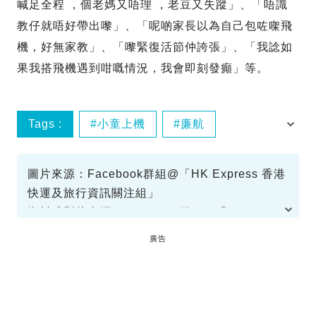
喊足全程 ，個老媽又唔理 ，老豆又失蹤」、「唔識
教仔就唔好帶出嚟」、「呢啲家長以為自己包咗㗎飛
機，好無家教」、「嚟緊復活節仲誇張」、「我諗如
果我搭飛機遇到咁嘅情況，我會即刻發癲」等。
Tags :
小童上機
廉航
尖叫踢櫈
圖片來源：Facebook群組@「HK Express 香港
快運及旅行資訊關注組」
資料或影片來源：Facebook群組@「HK
Express 香港快運及旅行資訊關注組」
廣告