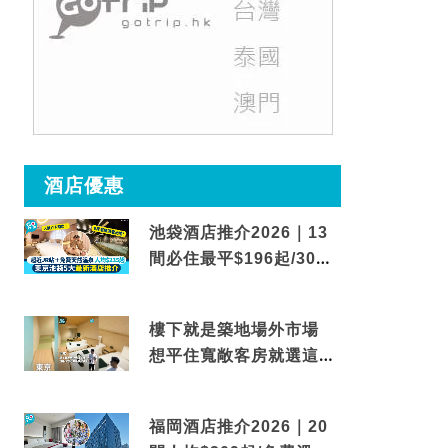
酒店優惠
池袋酒店推介2026｜13
間必住最平$196起/30秒
到車站/免費碳酸溫泉
樓下就是築地場外市場
想平住寬敞客房就選這間
東京酒店
福岡酒店推介2026｜20