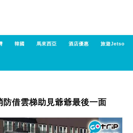
灣
韓國
馬來西亞
酒店優惠
旅遊Jetso
消防借雲梯助見爺爺最後一面