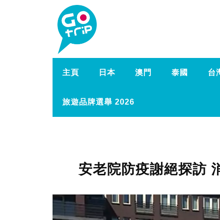
主頁
日本
澳門
泰國
台
旅遊品牌選舉 2026
安老院防疫謝絕探訪 