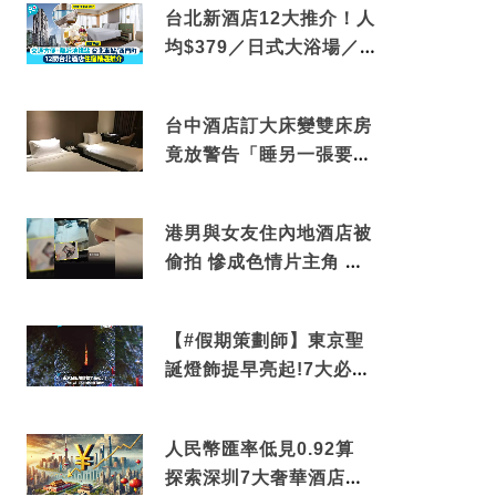
台北新酒店12大推介！人
均$379／日式大浴場／1
分鐘到捷運／米芝蓮推介
台中酒店訂大床變雙床房
竟放警告「睡另一張要加
錢」網民：好孤寒
港男與女友住內地酒店被
偷拍 慘成色情片主角 鏡
頭位置曝光 逾180間酒店
中招
【#假期策劃師】東京聖
誕燈飾提早亮起!7大必去
打卡點 快把路線收藏吧
人民幣匯率低見0.92算
探索深圳7大奢華酒店體