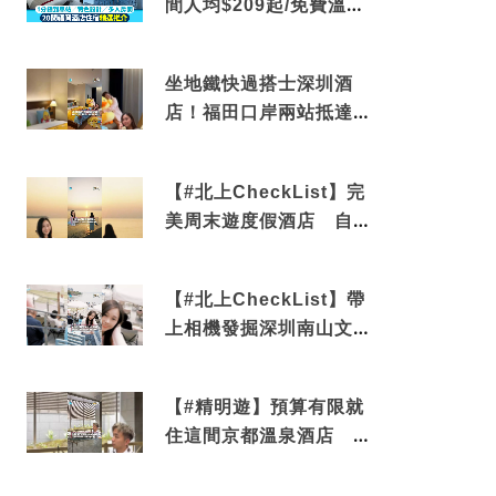
間人均$209起/免費溫泉/
近博多車站
坐地鐵快過搭士深圳酒
店！福田口岸兩站抵達
還有免費烘洗服務
【#北上CheckList】完
美周末遊度假酒店 自帶
電影院 必打卡深圳膠囊
列車
【#北上CheckList】帶
上相機發掘深圳南山文藝
角落 2天1夜住進海景套
房享受私人時光
【#精明遊】預算有限就
住這間京都溫泉酒店 車
站行5分鐘可達 必吃自助
早餐