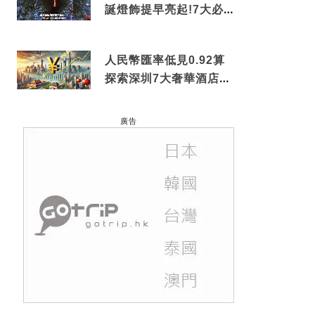
誕燈飾提早亮起!7大必去
打卡點 快把路線收藏吧
人民幣匯率低見0.92算
探索深圳7大奢華酒店體
驗
廣告