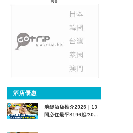
廣告
酒店優惠
池袋酒店推介2026｜13
間必住最平$196起/30秒
到車站/免費碳酸溫泉