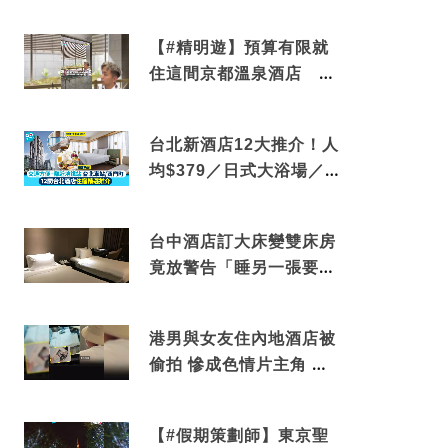
角落 2天1夜住進海景套
房享受私人時光
【#精明遊】預算有限就
住這間京都溫泉酒店 車
站行5分鐘可達 必吃自助
早餐
台北新酒店12大推介！人
均$379／日式大浴場／1
分鐘到捷運／米芝蓮推介
台中酒店訂大床變雙床房
竟放警告「睡另一張要加
錢」網民：好孤寒
港男與女友住內地酒店被
偷拍 慘成色情片主角 鏡
頭位置曝光 逾180間酒店
中招
【#假期策劃師】東京聖