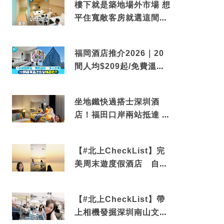
樓下就是築地場外市場 想
平住寬敞客房就選這間東
京酒店
福岡酒店推介2026｜20
間人均$209起/免費溫泉/
近博多車站
坐地鐵快過搭士深圳酒
店！福田口岸兩站抵達 還
有免費烘洗服務
【#北上CheckList】完
美周末遊度假酒店 自帶
電影院 必打卡深圳膠囊列
車
【#北上CheckList】帶
上相機發掘深圳南山文藝