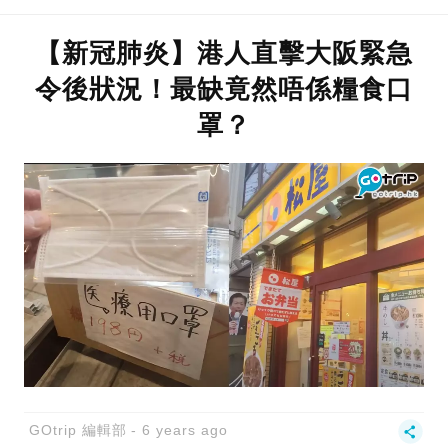
【新冠肺炎】港人直擊大阪緊急
令後狀況！最缺竟然唔係糧食口
罩？
GOtrip 編輯部
6 years ago