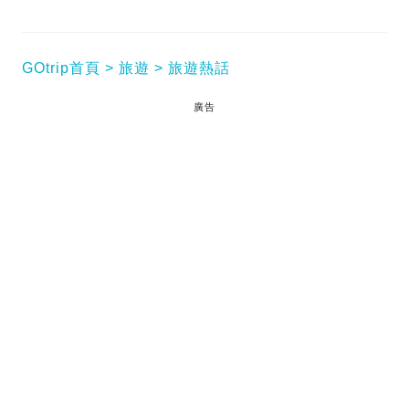
GOtrip首頁
旅遊
旅遊熱話
廣告
【新冠肺炎】大阪實行緊急令第一天，在日港人Kai