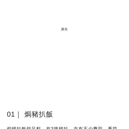
廣告
01｜ 焗豬扒飯
焗豬扒飯頗足料，有3塊豬扒，亦有不少蘑菇、番茄