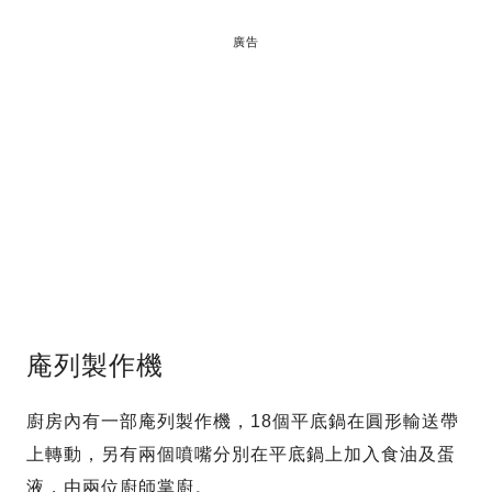
廣告
庵列製作機
廚房內有一部庵列製作機，18個平底鍋在圓形輸送帶
上轉動，另有兩個噴嘴分別在平底鍋上加入食油及蛋
液，由兩位廚師掌廚。