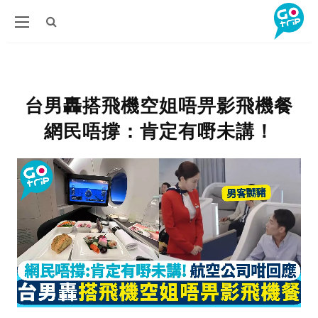
台男轟搭飛機空姐唔畀影飛機餐
網民唔撐：肯定有嘢未講！