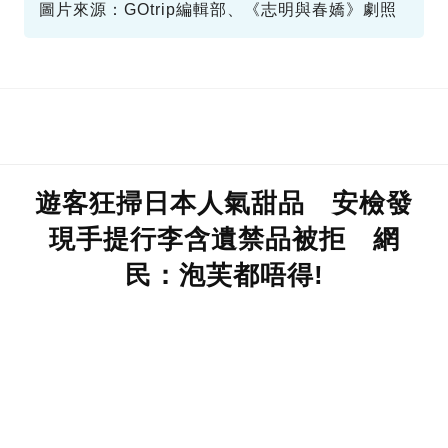
圖片來源：GOtrip編輯部、《志明與春嬌》劇照
遊客狂掃日本人氣甜品 安檢發
現手提行李含遺禁品被拒 網
民：泡芙都唔得!