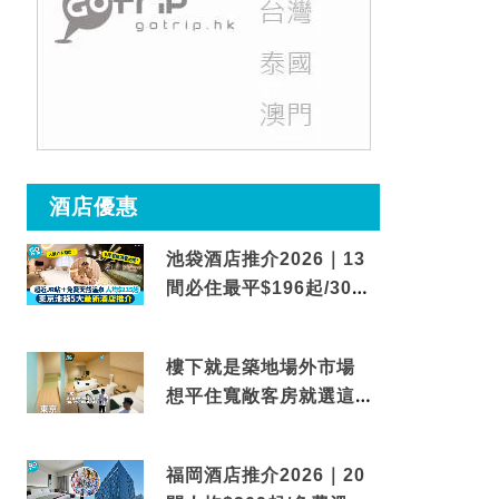
酒店優惠
池袋酒店推介2026｜13
間必住最平$196起/30秒
到車站/免費碳酸溫泉
樓下就是築地場外市場
想平住寬敞客房就選這間
東京酒店
福岡酒店推介2026｜20