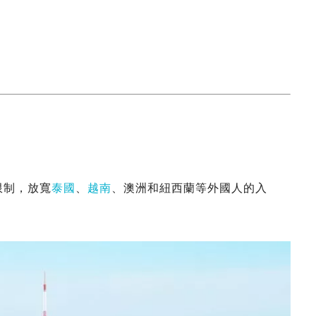
限制，放寬
泰國
、
越南
、澳洲和紐西蘭等外國人的入