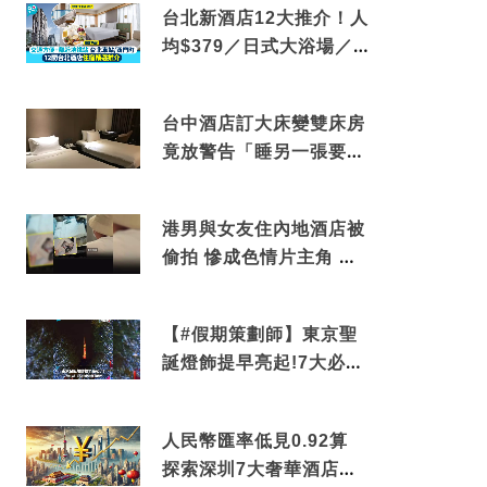
台北新酒店12大推介！人
均$379／日式大浴場／1
分鐘到捷運／米芝蓮推介
台中酒店訂大床變雙床房
竟放警告「睡另一張要加
錢」網民：好孤寒
港男與女友住內地酒店被
偷拍 慘成色情片主角 鏡
頭位置曝光 逾180間酒店
中招
【#假期策劃師】東京聖
誕燈飾提早亮起!7大必去
打卡點 快把路線收藏吧
人民幣匯率低見0.92算
探索深圳7大奢華酒店體