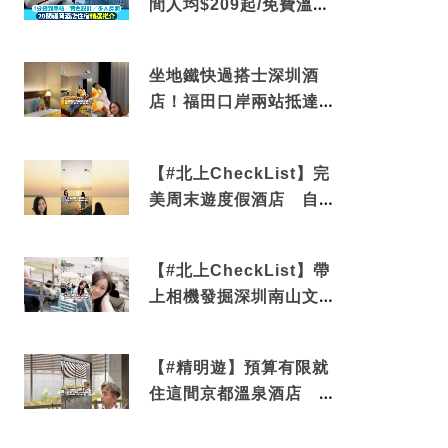
間人均$209起/免費溫泉/
近博多車站
坐地鐵快過搭士深圳酒
店！福田口岸兩站抵達
還有免費烘洗服務
【#北上CheckList】完
美周末遊度假酒店 自帶
電影院 必打卡深圳膠囊
列車
【#北上CheckList】帶
上相機發掘深圳南山文藝
角落 2天1夜住進海景套
房享受私人時光
【#精明遊】預算有限就
住這間京都溫泉酒店 車
站行5分鐘可達 必吃自助
早餐