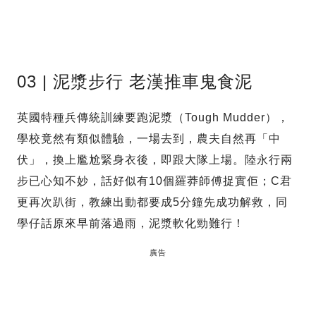
03 | 泥漿步行 老漢推車鬼食泥
英國特種兵傳統訓練要跑泥漿（Tough Mudder），
學校竟然有類似體驗，一場去到，農夫自然再「中
伏」，換上尷尬緊身衣後，即跟大隊上場。陸永行兩
步已心知不妙，話好似有10個羅莽師傅捉實佢；C君
更再次趴街，教練出動都要成5分鐘先成功解救，同
學仔話原來早前落過雨，泥漿軟化勁難行！
廣告