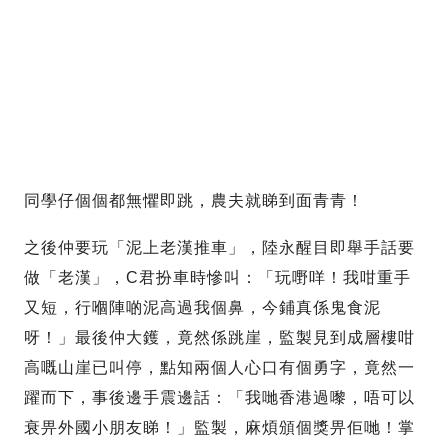
同學仔個個都無懼即跳，農夫就睇到面青青！
之後仲要玩「泥上老漢推車」，陸永醒目即舉手話要
做「老漢」，C君扮車時慘叫：「玩嘢咩！我咁重手
又短，行嗰陣啲泥高過我個鼻，今鋪真係鬼食泥
呀！」最後仲大鑊，竟然係跳崖，監製見到成層樓咁
高嘅山崖已叫停，點知兩個人心口有個勇字，竟然一
躍而下，事後邊手震邊話：「我哋香港過嚟，唔可以
衰畀外國小朋友睇！」監製，麻煩頒個獎畀佢哋！掌