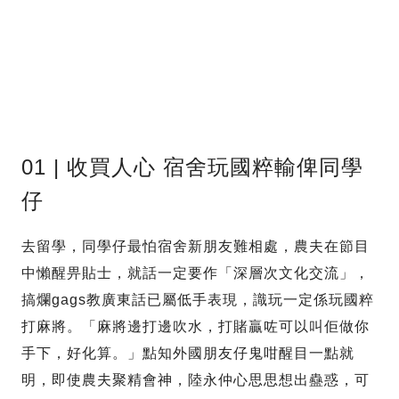
01 | 收買人心 宿舍玩國粹輸俾同學
仔
去留學，同學仔最怕宿舍新朋友難相處，農夫在節目
中懶醒畀貼士，就話一定要作「深層次文化交流」，
搞爛gags教廣東話已屬低手表現，識玩一定係玩國粹
打麻將。「麻將邊打邊吹水，打賭贏咗可以叫佢做你
手下，好化算。」點知外國朋友仔鬼咁醒目一點就
明，即使農夫聚精會神，陸永仲心思思想出蠱惑，可