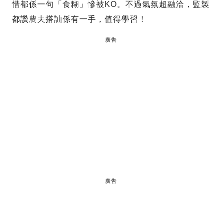
惜都係一句「食糊」慘被KO。不過氣氛超融洽，監製
都讚農夫搭訕係有一手，值得學習！
廣告
廣告