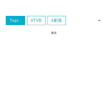
Tags :
TVB
劇透
嘩鬼上學去
搞笑
廣告