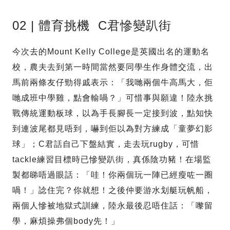
02 | 體育挑機 C君慘變趴街
今次去的Mount Kelly College是英國出名的運動名
校，農夫去到第一時間當然要同學生作身體交流，出
馬前兩條友仔勁得戚表示：「我哋兩個牛高馬大，佢
哋成班中學雞，點會輸喎？」可惜事與願違！陸永挑
戰傳統運動板球，以為手長腳長一定接到波，點知快
到連波尾都見唔到，嚇到佢以為對方練成「童夢幻影
球」；C君話自己下盤結實，走去玩rugby，可惜
tackle練習目標時已慘變趴街，真係陰功豬！在場監
製都睇唔過眼話：「哇！你兩個玩一陣已經瘦咗一圈
喎！」諗住完？你就想！之後仲要游水划艇玩帆船，
兩個人慘被地獄式訓練，陸永最後忍唔住話：「嚟留
學，麻煩操弗個body先！」