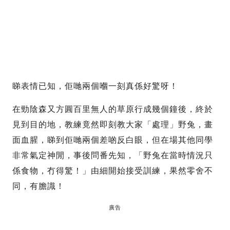
睇表情已知，佢哋兩個嗰一刻真係好驚呀！
在勁陰森又方圓百里無人的草原行成幾個鐘後，終於
見到目的地，教練竟然即刻教大家「處理」野兔，畫
面血腥，睇到佢哋兩個差啲反白眼，但在場其他同學
非常氣定神閒，事後問番先知，「野兔在當時情況只
係食物，冇得驚！」由細開始接受訓練，果然零舍不
同，有膽識！
廣告