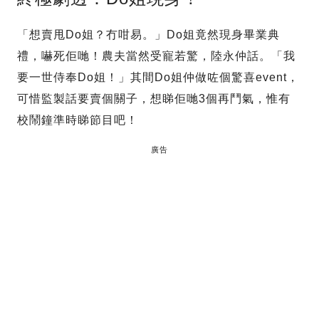
「想賣甩Do姐？冇咁易。」Do姐竟然現身畢業典
禮，嚇死佢哋！農夫當然受寵若驚，陸永仲話。「我
要一世侍奉Do姐！」其間Do姐仲做咗個驚喜event，
可惜監製話要賣個關子，想睇佢哋3個再鬥氣，惟有
校鬧鐘準時睇節目吧！
廣告