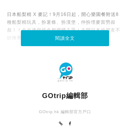
日本船梨精 X 麥記！9月16日起，開心樂園餐附送8
種船梨精玩具，扮薯條、扮漢堡，仲扮埋麥當勞叔
叔！！今次連個紙盒都襯晒主題！去開日本的朋友不
妨換番個！
閱讀全文
GOtrip編輯部
GOtrip.hk 編輯部官方戶口