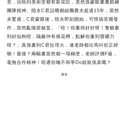
意，估唔到美術堂都有新花臣，竟然係蒙眼畫畫鍛鍊
團隊精神。陸永C君話晒都組團農夫超過15年，當然
未驚過，C君蒙眼後，陸永即刻開始，可惜搞笑癮發
作，當然亂噏當秘笈。「哇！你畫得好好呀！隻貓畫
到好似狗咁，隔籬仲有個花樽，點解你畫到寶礦力
咁？」真係畫到C君扯埋火，連老師都出馬叫佢正經
啲！最後？兩幅畫當然都一塌糊塗，老師評價F級，
毫無合作精神！唔通佢哋不和爭Do姐寵係真嘅？
廣告