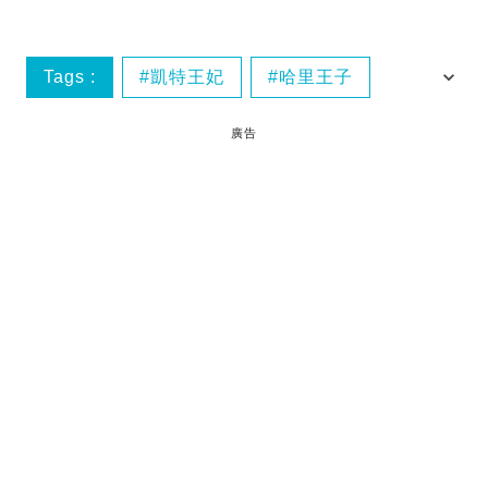
Tags :
凱特王妃
哈里王子
威廉王子
婚禮
廣告