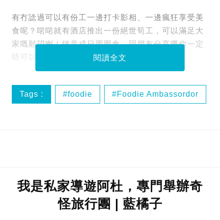
有冇諗過可以有份工一邊打卡影相、一邊瘋狂享受美
食呢？啱啱就有酒店推出一份絕世筍工，可以滿足大
家嘅願望喇！鍾意成日周圍食，同朋友分享嘅你一定
唔可以錯過！
閱讀全文
Tags :
foodie
Foodie Ambassordor
ig
instagram
我是私家導遊阿杜，專門舉辦奇
怪旅行團 | 藍橘子