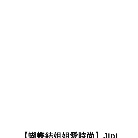
【蝴蝶結姐姐愛時尚】Jipi