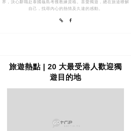
界，決心辭職赴泰國龜島考獲教練資格。喜愛獨遊，總在旅途瞭解
自己，找尋內心的熱情及久違的感動。
旅遊熱點 | 20 大最受港人歡迎獨
遊目的地