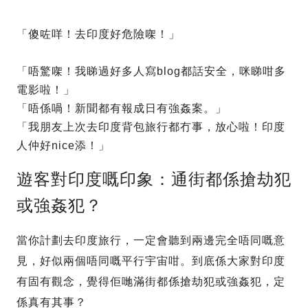
「傻咗咩！去印度好危險㗎！」
「唔驚㗎！我睇過好多人寫blog都話安全，咪睇咁多
電影啦！」
「唔係喎！新聞都有報成日有強姦案。」
「我朋友上次去印度背包旅行都冇事，放心啦！印度
人仲好nice添！」
遊客對印度嘅印象：通街都係搶劫犯
或強姦犯？
當你計劃去印度旅行，一定會聽到兩邊完全唔同嘅意
見，好似兩個唔同嘅平行宇宙咁。到底係大家對印度
有固有觀念，覺得佢哋滿街都係搶劫犯或強姦犯，定
係真有其事？