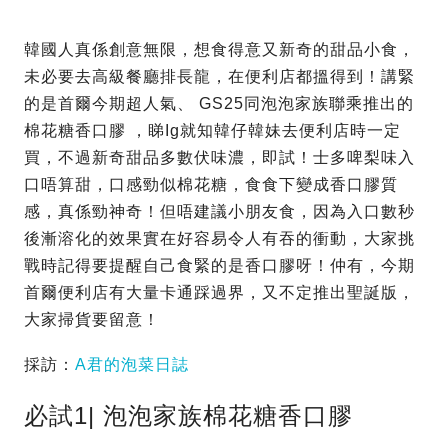
韓國人真係創意無限，想食得意又新奇的甜品小食，
未必要去高級餐廳排長龍，在便利店都搵得到！講緊
的是首爾今期超人氣、 GS25同泡泡家族聯乘推出的
棉花糖香口膠 ，睇Ig就知韓仔韓妹去便利店時一定
買，不過新奇甜品多數伏味濃，即試！士多啤梨味入
口唔算甜，口感勁似棉花糖，食食下變成香口膠質
感，真係勁神奇！但唔建議小朋友食，因為入口數秒
後漸溶化的效果實在好容易令人有吞的衝動，大家挑
戰時記得要提醒自己食緊的是香口膠呀！仲有，今期
首爾便利店有大量卡通踩過界，又不定推出聖誕版，
大家掃貨要留意！
採訪：
A君的泡菜日誌
必試1| 泡泡家族棉花糖香口膠