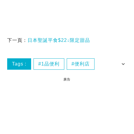
下一頁：
日本聖誕平食$22↓限定甜品
Tags :
1品便利
便利店
卡通
棉花糖香口膠
廣告