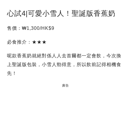
心試4|可愛小雪人！聖誕版香蕉奶
售價：₩1,300/HK$9
必食推介：★★★
呢款香蕉奶就絕對係人人去首爾都一定會飲，今次換
上聖誕版包裝，小雪人勁得意，所以飲前記得相機食
先！
廣告