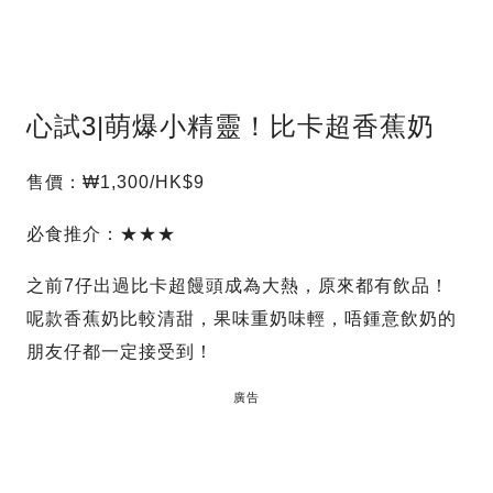
心試3|萌爆小精靈！比卡超香蕉奶
售價：₩1,300/HK$9
必食推介：★★★
之前7仔出過比卡超饅頭成為大熱，原來都有飲品！
呢款香蕉奶比較清甜，果味重奶味輕，唔鍾意飲奶的
朋友仔都一定接受到！
廣告