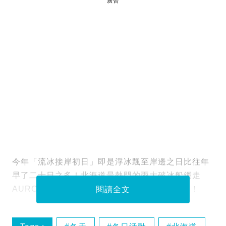
廣告
今年「流冰接岸初日」即是浮冰飄至岸邊之日比往年
早了二十日之多！北海道最熱門的兩大破冰船網走
AURORA號和紋別的GARINKO號II已在運行中！
閱讀全文