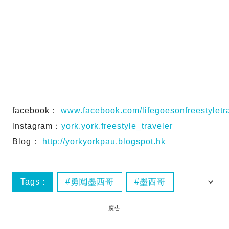
facebook：
www.facebook.com/lifegoesonfreestyletr
lnstagram：
york.york.freestyle_traveler
Blog：
http://yorkyorkpau.blogspot.hk
Tags :
勇闖墨西哥
墨西哥
墨西哥婚禮
墨西哥婚禮前夕
廣告