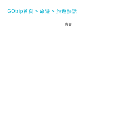
GOtrip首頁
旅遊
旅遊熱話
廣告
中國旅客遊日 又揚威國際，為大家介紹今站是北海道
「朝里駅」 ！事件已經由上年12月講到今日，不論係