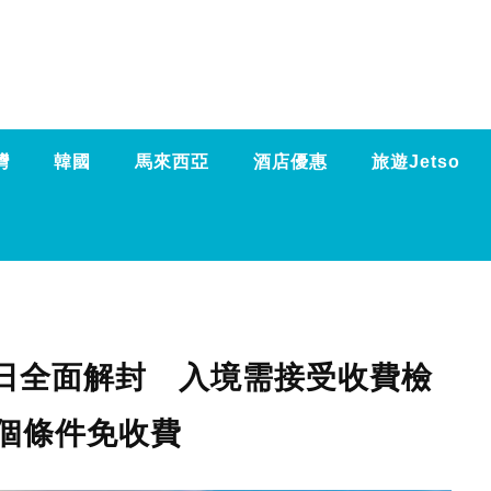
灣
韓國
馬來西亞
酒店優惠
旅遊Jetso
5日全面解封 入境需接受收費檢
個條件免收費