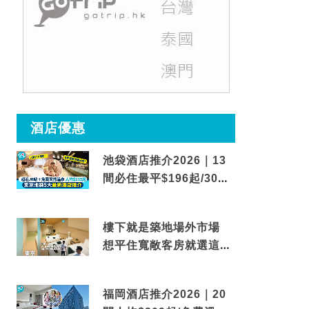
酒店優惠
池袋酒店推介2026｜13
間必住最平$196起/30秒
到車站/免費碳酸溫泉
樓下就是築地場外市場
想平住寬敞客房就選這間
東京酒店
福岡酒店推介2026｜20