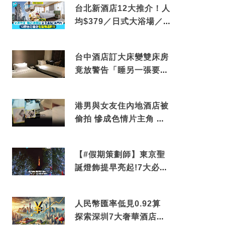
台北新酒店12大推介！人
均$379／日式大浴場／1
分鐘到捷運／米芝蓮推介
台中酒店訂大床變雙床房
竟放警告「睡另一張要加
錢」網民：好孤寒
港男與女友住內地酒店被
偷拍 慘成色情片主角 鏡
頭位置曝光 逾180間酒店
中招
【#假期策劃師】東京聖
誕燈飾提早亮起!7大必去
打卡點 快把路線收藏吧
人民幣匯率低見0.92算
探索深圳7大奢華酒店體