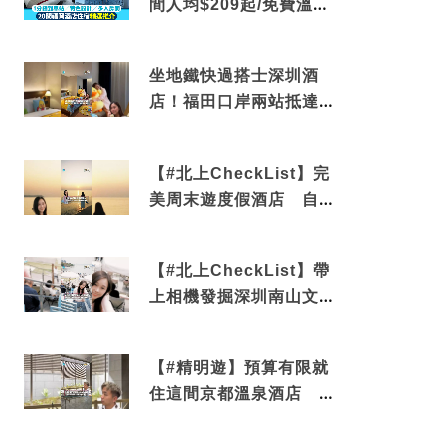
間人均$209起/免費溫泉/
近博多車站
坐地鐵快過搭士深圳酒
店！福田口岸兩站抵達
還有免費烘洗服務
【#北上CheckList】完
美周末遊度假酒店 自帶
電影院 必打卡深圳膠囊
列車
【#北上CheckList】帶
上相機發掘深圳南山文藝
角落 2天1夜住進海景套
房享受私人時光
【#精明遊】預算有限就
住這間京都溫泉酒店 車
站行5分鐘可達 必吃自助
早餐