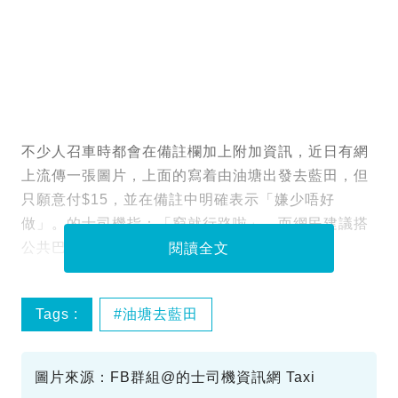
不少人召車時都會在備註欄加上附加資訊，近日有網
上流傳一張圖片，上面的寫着由油塘出發去藍田，但
只願意付$15，並在備註中明確表示「嫌少唔好
做」。的士司機指：「窮就行路啦」，而網民建議搭
公共巴士或地鐵，因為兩者均平過$15！
閱讀全文
Tags :
油塘去藍田
圖片來源：FB群組@的士司機資訊網 Taxi