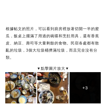
根據帖文的照片，可以看到廚房裡放著切開一半的蜜
瓜，飯桌上擺滿了用過的碗碟和烹飪用具，還有香蕉
皮、納豆、壽司等大量剩餘的食物。民宿各處都有散
亂的垃圾，3個大垃圾桶擠滿垃圾，而且完全沒有分
類。
+3
+3
+3