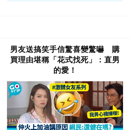
男友送搞笑手信驚喜變驚嚇 購
買理由堪稱「花式找死」：直男
的愛！