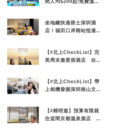
間人均$209起/免費溫泉/
近博多車站
坐地鐵快過搭士深圳酒
店！福田口岸兩站抵達
還有免費烘洗服務
【#北上CheckList】完
美周末遊度假酒店 自帶
電影院 必打卡深圳膠囊
列車
【#北上CheckList】帶
上相機發掘深圳南山文藝
角落 2天1夜住進海景套
房享受私人時光
【#精明遊】預算有限就
住這間京都溫泉酒店 車
站行5分鐘可達 必吃自助
早餐