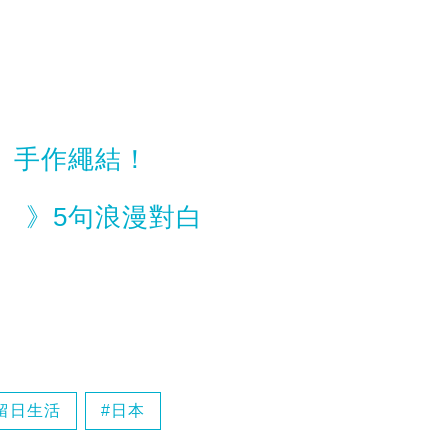
。》手作繩結！
。 》5句浪漫對白
留日生活
日本