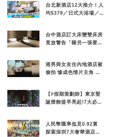
台北新酒店12大推介！人
均$379／日式大浴場／1
分鐘到捷運／米芝蓮推介
台中酒店訂大床變雙床房
竟放警告「睡另一張要加
錢」網民：好孤寒
港男與女友住內地酒店被
偷拍 慘成色情片主角 鏡
頭位置曝光 逾180間酒店
中招
【#假期策劃師】東京聖
誕燈飾提早亮起!7大必去
打卡點 快把路線收藏吧
人民幣匯率低見0.92算
探索深圳7大奢華酒店體