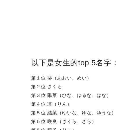
以下是女生的top 5名字：
第１位 葵（あおい、めい）
第２位 さくら
第３位 陽菜（ひな、はるな、はな）
第４位 凛（りん）
第５位 結菜（ゆいな、ゆな、ゆうな）
第５位 咲良（さくら、さら）