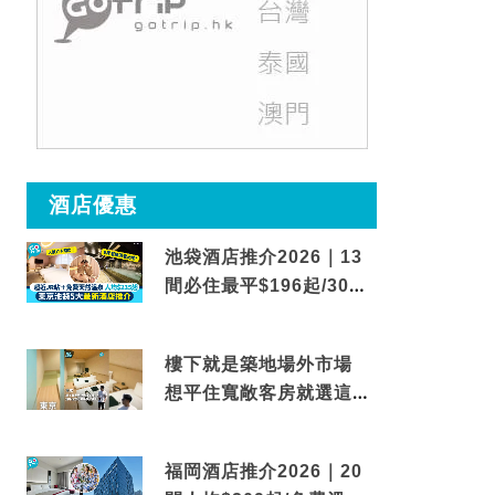
酒店優惠
池袋酒店推介2026｜13
間必住最平$196起/30秒
到車站/免費碳酸溫泉
樓下就是築地場外市場
想平住寬敞客房就選這間
東京酒店
福岡酒店推介2026｜20