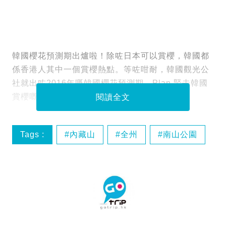
韓國櫻花預測期出爐啦！除咗日本可以賞櫻，韓國都
係香港人其中一個賞櫻熱點。等咗咁耐，韓國觀光公
社就出咗2016年嘅韓國櫻花預測期，Plan 緊去韓國
賞櫻嘅你快啲 Mark 實啦！
閱讀全文
Tags :
內藏山
全州
南山公園
慶州