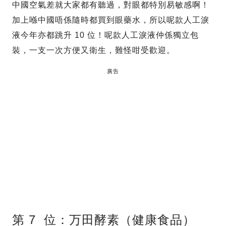
中國空氣差就大家都有聽過，對眼都特別易敏感啊！
加上喺中國唔係隨時都買到眼藥水，所以呢款人工淚
液今年亦都跳升 10 位！呢款人工淚液仲係獨立包
裝，一支一次方便又衛生，難怪咁受歡迎。
廣告
第 7 位：万田酵素（健康食品）