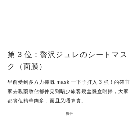
第 3 位：贅沢ジュレのシートマス
ク（面膜）
早前受到多方力捧嘅 mask 一下子打入 3 強！的確宜
家去親藥妝佔都仲見到唔少旅客幾盒幾盒咁掃，大家
都貪佢精華夠多，而且又唔算貴。
廣告