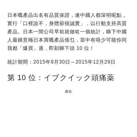
日本嘅產品出名有品質保證，連中國人都深明呢點，
實行「口裡說不，身體卻很誠實」，以行動支持高質
產品。日本一間公司早前就做咗一個統計，睇下中國
人最鍾意喺日本買嘅產品係乜
，當中有唔少可能你同
我都「爆買」過，即刻睇下頭 10 位！
統計期間：2015年9月30日～2015年12月29日
第 10 位：イブクイック頭痛薬
廣告