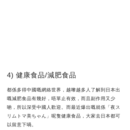
4) 健康食品/減肥食品
都係多得中國嘅網絡世界，越嚟越多人了解到日本出
嘅減肥食品有幾好，唔單止有效，而且副作用又少
啲，所以深受中國人歡迎。而最近爆出嘅就係「夜ス
リムトマ美ちゃん」呢隻健康食品，大家去日本都可
以留意下喎。