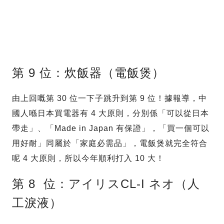
第 9 位：炊飯器（電飯煲）
由上回嘅第 30 位一下子跳升到第 9 位！據報導，中
國人喺日本買電器有 4 大原則，分別係「可以從日本
帶走」、「Made in Japan 有保證」，「買一個可以
用好耐」同屬於「家庭必需品」，電飯煲就完全符合
呢 4 大原則，所以今年順利打入 10 大！
第 8 位：アイリスCL-I ネオ（人
工淚液）