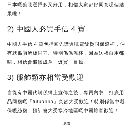
日本嘅藥妝選擇多又好用，相信大家都好同意呢個結
果啦！
2) 中國人必買手信 4 寶
中國人手信 4 寶包括頭先講過嘅電飯煲同保溫杯，仲
有就係廁所板同刀。特別係保溫杯，因為送禮自用都
啱，相信會繼續成為「爆買」目標。
3) 服飾類亦相當受歡迎
自從有中國代購係網上宣傳之後，專買內衣、打底用
品同襪嘅「tutuanna」突然大受歡迎！特別係當中嘅
保暖絲襪，預計會大受寒冷地區嘅中國旅客歡迎！
廣告