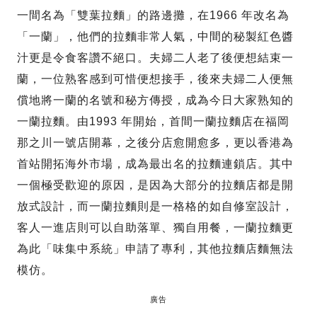
一間名為「雙葉拉麵」的路邊攤，在1966 年改名為
「一蘭」，他們的拉麵非常人氣，中間的秘製紅色醬
汁更是令食客讚不絕口。夫婦二人老了後便想結束一
蘭，一位熟客感到可惜便想接手，後來夫婦二人便無
償地將一蘭的名號和秘方傳授，成為今日大家熟知的
一蘭拉麵。由1993 年開始，首間一蘭拉麵店在福岡
那之川一號店開幕，之後分店愈開愈多，更以香港為
首站開拓海外市場，成為最出名的拉麵連鎖店。其中
一個極受歡迎的原因，是因為大部分的拉麵店都是開
放式設計，而一蘭拉麵則是一格格的如自修室設計，
客人一進店則可以自助落單、獨自用餐，一蘭拉麵更
為此「味集中系統」申請了專利，其他拉麵店麵無法
模仿。
廣告