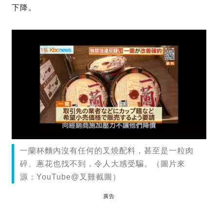
下降。
一蘭杯麵內沒有任何的叉燒配料，甚至是一粒肉
碎、蔥花也找不到，令人大感受騙。（圖片來
源：YouTube@叉雞截圖）
廣告