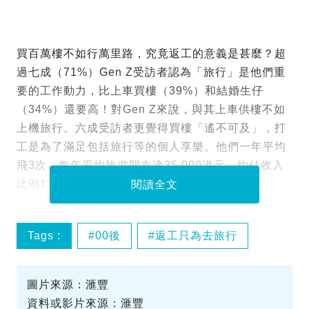
買百萬樓不如行萬里路，究竟返工的意義是甚麼？超
過七成（71%）Gen Z受訪者認為「旅行」是他們重
要的工作動力，比上車買樓（39%）和結婚生仔
（34%）還要高！對Gen Z來說，與其上車供樓不如
上機旅行。六成受訪者更覺得買樓「遙不可及」，打
工是為了滿足包括旅行等的個人享樂。他們一年平均
飛3次，每年平均旅遊開支達35,000港元，約佔收入
比例13%。
閱讀全文
Tags :
00後
返工只為去旅行
圖片來源：滙豐
資料或影片來源：滙豐