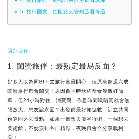
4. 獨自旅行：終極自由與勇氣嘅試煉
5. 旅行團友：由陌路人變知己嘅奇遇
回到目錄
1. 閨蜜旅伴：最熟定最易反面？
好多人以為同BFF去旅行實最開心，但原來超過六成
閨蜜旅行都會鬧交！原因係平時飲杯嘢食餐飯好簡
單，但24小時對住，消費觀、作息時間嘅唔同就會無
限放大。想友誼永固？出發前最好傾掂數，訂立共同
預算同必去景點。如果一個想去澀谷行街，一個想去
美術館，不妨安排各自精彩，夜晚再會合分享戰利
品！