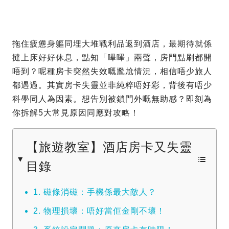
拖住疲憊身軀同埋大堆戰利品返到酒店，最期待就係
撻上床好好休息，點知「嗶嗶」兩聲，房門點刷都開
唔到？呢種房卡突然失效嘅尷尬情況，相信唔少旅人
都遇過。其實房卡失靈並非純粹唔好彩，背後有唔少
科學同人為因素。想告別被鎖門外嘅無助感？即刻為
你拆解5大常見原因同應對攻略！
【旅遊教室】酒店房卡又失靈
目錄
1. 磁條消磁：手機係最大敵人？
2. 物理損壞：唔好當佢金剛不壞！