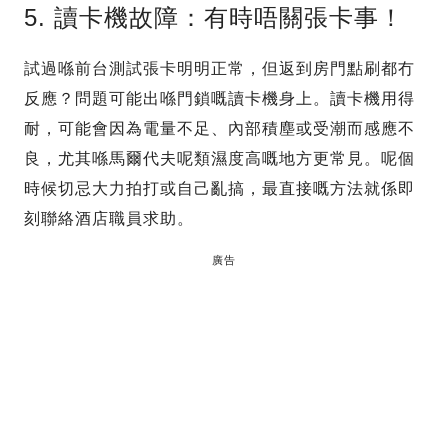
5. 讀卡機故障：有時唔關張卡事！
試過喺前台測試張卡明明正常，但返到房門點刷都冇
反應？問題可能出喺門鎖嘅讀卡機身上。讀卡機用得
耐，可能會因為電量不足、內部積塵或受潮而感應不
良，尤其喺馬爾代夫呢類濕度高嘅地方更常見。呢個
時候切忌大力拍打或自己亂搞，最直接嘅方法就係即
刻聯絡酒店職員求助。
廣告