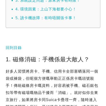
3. 系統設定問題：原來房卡有時限！
4. 環境因素：上山下海都要小心！
5. 讀卡機故障：有時唔關張卡事！
回到目錄
1. 磁條消磁：手機係最大敵人？
好多人習慣將房卡、手機、信用卡全部塞晒落同一個
袋或褲袋，但呢個方便嘅舉動正正係房卡嘅頭號殺
手！傳統磁條房卡嘅資料，好容易被手機、磁石銀包
扣等帶有磁場嘅物品干擾而「消磁」。就好似你去東
京旅行，如果將房卡同Suica卡疊埋一齊，隨時連入