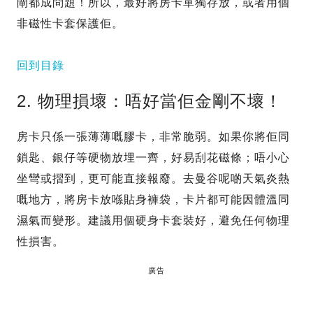
閘都成問題！所以，最好將房卡單獨存放，或者用個
非磁性卡套保護佢。
回到目錄
2. 物理損壞：唔好當佢金剛不壞！
房卡只係一張薄薄嘅膠卡，非常脆弱。如果你將佢同
鎖匙、銀仔等硬物放埋一齊，好易刮花磁條；唔小心
坐彎或摺到，更可能直接報廢。去曼谷呢啲天氣炎熱
嘅地方，將房卡放喺貼身褲袋，卡片都可能因體溫同
濕氣而變形。建議用個硬身卡套裝好，避免任何物理
性損害。
廣告