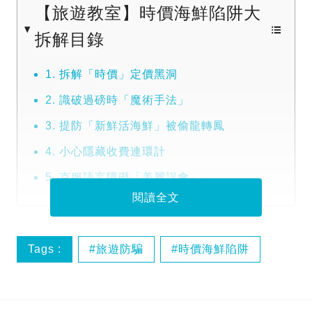
【旅遊教室】時價海鮮陷阱大
拆解目錄
1. 拆解「時價」定價黑洞
2. 識破過磅時「魔術手法」
3. 提防「新鮮活海鮮」被偷龍轉鳳
4. 小心隱藏收費連環計
5. 克服語言障礙「美麗誤會」
閱讀全文
Tags :
旅遊防騙
時價海鮮陷阱
東南亞美食