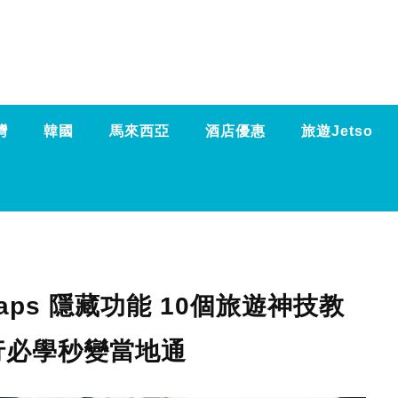
灣
韓國
馬來西亞
酒店優惠
旅遊Jetso
Maps 隱藏功能 10個旅遊神技教
行必學秒變當地通