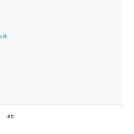
高峰
景
廣告