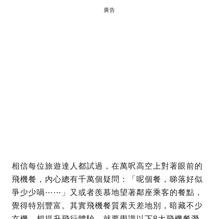
廣告
相信每位旅遊達人都試過，在萬呎高空上對著眼前的
飛機餐，內心總有千萬個疑問：「呢個餐，睇落好似
爭少少喎⋯⋯」又或者羨慕地望著鄰座乘客的餐點，
覺得特別豐富。其實飛機餐質素天差地別，暗藏不少
玄機。想提升飛行體驗，就要學識以下8大飛機餐潛