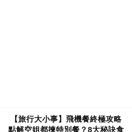
【旅行大小事】飛機餐終極攻略
點解空姐都揀特別餐？8大秘訣食