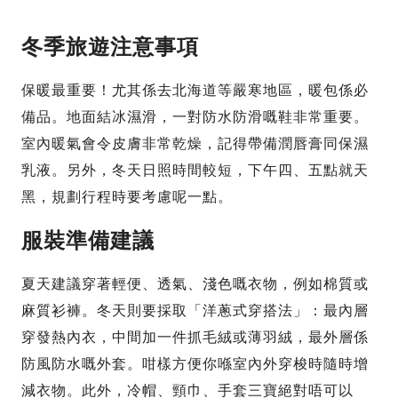
冬季旅遊注意事項
保暖最重要！尤其係去北海道等嚴寒地區，暖包係必
備品。地面結冰濕滑，一對防水防滑嘅鞋非常重要。
室內暖氣會令皮膚非常乾燥，記得帶備潤唇膏同保濕
乳液。另外，冬天日照時間較短，下午四、五點就天
黑，規劃行程時要考慮呢一點。
服裝準備建議
夏天建議穿著輕便、透氣、淺色嘅衣物，例如棉質或
麻質衫褲。冬天則要採取「洋蔥式穿搭法」：最內層
穿發熱內衣，中間加一件抓毛絨或薄羽絨，最外層係
防風防水嘅外套。咁樣方便你喺室內外穿梭時隨時增
減衣物。此外，冷帽、頸巾、手套三寶絕對唔可以