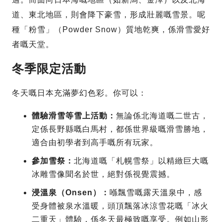
道、東北地區，則會降下豪雪，形成壯麗嘅雪景。呢
種「粉雪」（Powder Snow）質地乾爽，係滑雪愛好
者嘅天堂。
冬季限定活動
冬天嘅日本充滿夢幻色彩。你可以：
體驗滑雪等雪上活動：
無論係北海道嘅二世古，
定係長野縣嘅白馬村，都係世界級嘅滑雪勝地，
適合由初學者到高手嘅所有玩家。
參加雪祭：
北海道嘅「札幌雪祭」以精緻巨大嘅
冰雕雪像聞名於世，絕對係視覺震撼。
浸溫泉（Onsen）：
喺飄雪嘅露天溫泉中，感
受身體被泉水溫暖，頭頂飄落冰涼雪花嘅「冰火
二重天」體驗，係冬天最極致嘅享受。例如山形