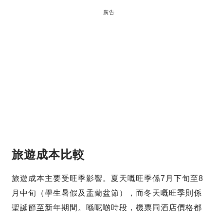
廣告
旅遊成本比較
旅遊成本主要受旺季影響。夏天嘅旺季係7月下旬至8
月中旬（學生暑假及盂蘭盆節），而冬天嘅旺季則係
聖誕節至新年期間。喺呢啲時段，機票同酒店價格都