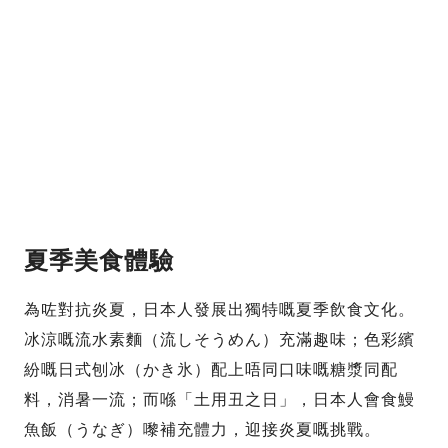
夏季美食體驗
為咗對抗炎夏，日本人發展出獨特嘅夏季飲食文化。
冰涼嘅流水素麵（流しそうめん）充滿趣味；色彩繽
紛嘅日式刨冰（かき氷）配上唔同口味嘅糖漿同配
料，消暑一流；而喺「土用丑之日」，日本人會食鰻
魚飯（うなぎ）嚟補充體力，迎接炎夏嘅挑戰。