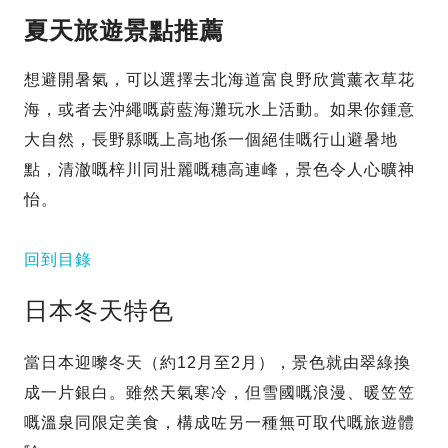
夏天旅遊景點推薦
想避開暑氣，可以選擇去北海道富良野欣賞薰衣草花
海，或者去沖繩嘅蔚藍海灘玩水上活動。如果你鍾意
大自然，長野縣嘅上高地係一個絕佳嘅行山避暑地
點，清澈嘅梓川同壯麗嘅穗高連峰，景色令人心曠神
怡。
回到目錄
日本冬天特色
當日本迎嚟冬天（約12月至2月），景色就由翠綠換
成一片銀白。雖然天氣寒冷，但雪國嘅浪漫、暖笠笠
嘅溫泉同限定美食，構成咗另一種無可取代嘅旅遊體