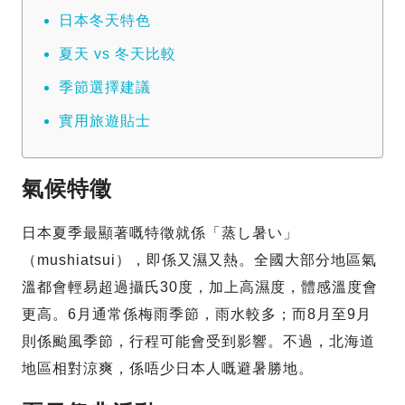
日本冬天特色
夏天 vs 冬天比較
季節選擇建議
實用旅遊貼士
氣候特徵
日本夏季最顯著嘅特徵就係「蒸し暑い」
（mushiatsui），即係又濕又熱。全國大部分地區氣
溫都會輕易超過攝氏30度，加上高濕度，體感溫度會
更高。6月通常係梅雨季節，雨水較多；而8月至9月
則係颱風季節，行程可能會受到影響。不過，北海道
地區相對涼爽，係唔少日本人嘅避暑勝地。