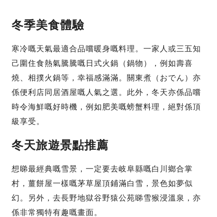
冬季美食體驗
寒冷嘅天氣最適合品嚐暖身嘅料理。一家人或三五知
己圍住食熱氣騰騰嘅日式火鍋（鍋物），例如壽喜
燒、相撲火鍋等，幸福感滿滿。關東煮（おでん）亦
係便利店同居酒屋嘅人氣之選。此外，冬天亦係品嚐
時令海鮮嘅好時機，例如肥美嘅螃蟹料理，絕對係頂
級享受。
冬天旅遊景點推薦
想睇最經典嘅雪景，一定要去岐阜縣嘅白川鄉合掌
村，薑餅屋一樣嘅茅草屋頂鋪滿白雪，景色如夢似
幻。另外，去長野地獄谷野猿公苑睇雪猴浸溫泉，亦
係非常獨特有趣嘅畫面。