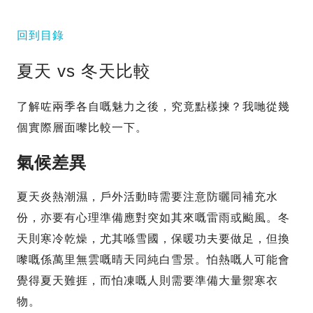
回到目錄
夏天 vs 冬天比較
了解咗兩季各自嘅魅力之後，究竟點樣揀？我哋從幾
個實際層面嚟比較一下。
氣候差異
夏天炎熱潮濕，戶外活動時需要注意防曬同補充水
份，亦要有心理準備應對突如其來嘅雷雨或颱風。冬
天則寒冷乾燥，尤其喺雪國，保暖功夫要做足，但換
嚟嘅係萬里無雲嘅晴天同純白雪景。怕熱嘅人可能會
覺得夏天難捱，而怕凍嘅人則需要準備大量禦寒衣
物。