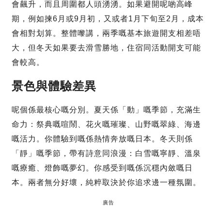
會飆升，而且周圍都人頭湧湧。如果避開呢啲高峰
期，例如揀6月或9月初，又或者1月下旬至2月，成本
會相對划算。整體嚟講，兩季嘅基本旅遊開支相差唔
大，但冬天如果要去滑雪勝地，住宿同活動開支可能
會較高。
景色與體驗差異
呢個係最核心嘅分別。夏天係「動」嘅季節，充滿生
命力：祭典嘅喧鬧、花火嘅璀璨、山野嘅翠綠、海邊
嘅活力。你體驗到嘅係熱情奔放嘅日本。冬天則係
「靜」嘅季節，帶有詩意同浪漫：白雪嘅寧靜、溫泉
嘅療癒、燈飾嘅夢幻。你感受到嘅係沉穩內斂嘅日
本。兩者無分好壞，純粹取決於你追求邊一種氛圍。
廣告