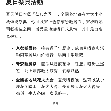
夏日祭典活動
夏天係日本嘅「祭典之季」，全國各地都有大大小小
嘅傳統祭典。你可以穿上色彩繽紛嘅浴衣，穿梭喺熱
鬧嘅攤位之間，感受最地道嘅日式風情。其中最出名
嘅包括：
京都祇園祭：
擁有過千年歷史，成個月嘅慶典活
動同華麗嘅山鉾巡行，場面非常壯觀。
青森睡魔祭：
巨型嘅燈籠花車「睡魔」喺街上巡
遊，配上震撼嘅太鼓聲，氣氛熾熱。
全國各地嘅花火大會：
夏天嘅夜晚，點可以缺少
煙花？隅田川花火大會、長岡祭大花火大會等，
都係一生人必睇一次嘅盛事。
廣告