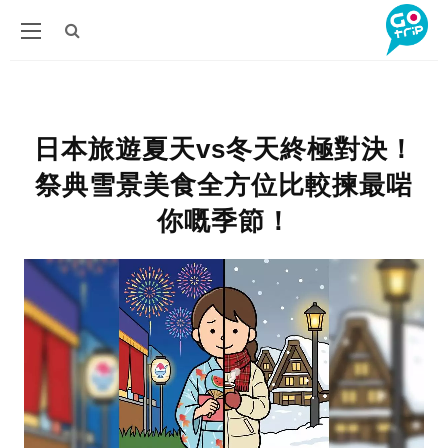
日本旅遊夏天vs冬天終極對決！
祭典雪景美食全方位比較揀最啱
你嘅季節！