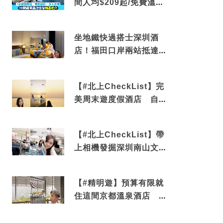
間人均$209起/免費溫泉/
近博多車站
坐地鐵快過搭士深圳酒
店！福田口岸兩站抵達
還有免費烘洗服務
【#北上CheckList】完
美周末遊度假酒店 自帶
電影院 必打卡深圳膠囊
列車
【#北上CheckList】帶
上相機發掘深圳南山文藝
角落 2天1夜住進海景套
房享受私人時光
【#精明遊】預算有限就
住這間京都溫泉酒店 車
站行5分鐘可達 必吃自助
早餐