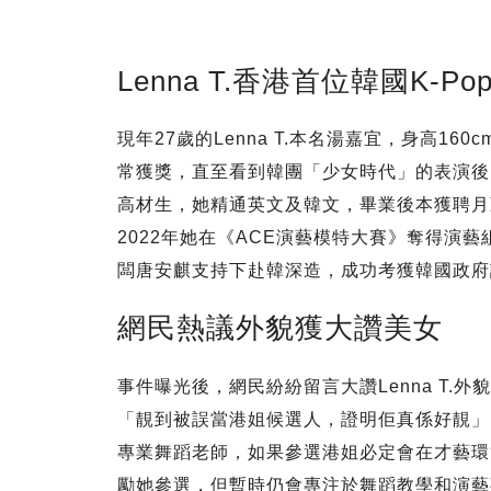
Lenna T.香港首位韓國K-Po
現年27歲的Lenna T.本名湯嘉宜，身高16
常獲獎，直至看到韓團「少女時代」的表演後
高材生，她精通英文及韓文，畢業後本獲聘月薪
2022年她在《ACE演藝模特大賽》奪得演藝組
闆唐安麒支持下赴韓深造，成功考獲韓國政府
網民熱議外貌獲大讚美女
事件曝光後，網民紛紛留言大讚Lenna T
「靚到被誤當港姐候選人，證明佢真係好靚」
專業舞蹈老師，如果參選港姐必定會在才藝環節
勵她參選，但暫時仍會專注於舞蹈教學和演藝