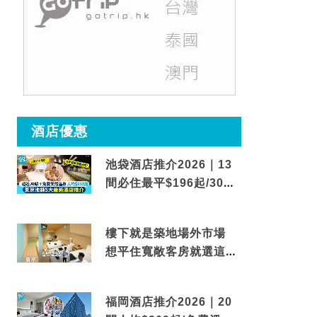
酒店優惠
池袋酒店推介2026｜13
間必住最平$196起/30秒
到車站/免費碳酸溫泉
樓下就是築地場外市場
想平住寬敞客房就選這間
東京酒店
福岡酒店推介2026｜20