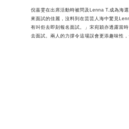
倪嘉雯在出席活動時被問及Lenna T.成
來面試的佳麗，沒料到在芸芸人海中驚見Lenna
有叫佢去即刻報名面試。」宋宛穎亦透露當時
去面試。兩人的力撐令這場誤會更添趣味性，也證