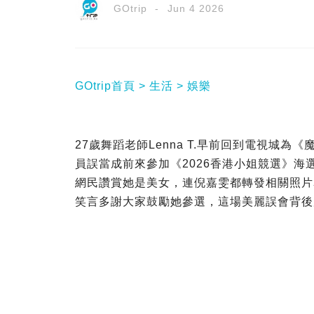
GOtrip
Jun 4 2026
GOtrip首頁
生活
娛樂
27歲舞蹈老師Lenna T.早前回到電視城
員誤當成前來參加《2026香港小姐競選》
網民讚賞她是美女，連倪嘉雯都轉發相關照片表
笑言多謝大家鼓勵她參選，這場美麗誤會背後