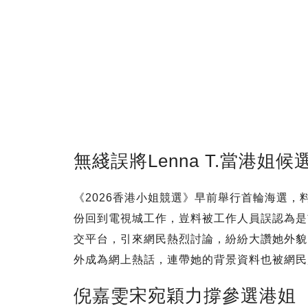
無綫誤將Lenna T.當港姐候
《2026香港小姐競選》早前舉行首輪海選，料
份回到電視城工作，豈料被工作人員誤認為是
交平台，引來網民熱烈討論，紛紛大讚她外貌出
外成為網上熱話，連帶她的背景資料也被網民
倪嘉雯宋宛穎力撐參選港姐