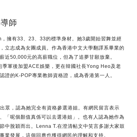
p導師
0cm，擁有33、23、33的標準身材。她3歲開始習舞並經
，立志成為女團成員。作為香港中文大學翻譯系畢業的
近50,000元的高薪職位，但為了追夢甘願放棄。
季軍後加盟ACE娛樂，更在韓國社長Yong Heo及老
認證的K-POP專業教師資格證，成為香港第一人。
.外貌出眾，認為她完全有資格參選港姐。有網民留言表示
、「呢個顏值真係可以去選港姐」。也有人認為她作為
中脫穎而出。Lenna T.在澄清帖文中笑言多謝大家鼓
事業發展，這個回應也獲得網民的理解和支持。