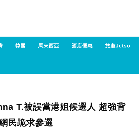
灣
韓國
馬來西亞
酒店優惠
旅遊Jetso
na T.被誤當港姐候選人 超強背
 網民跪求參選