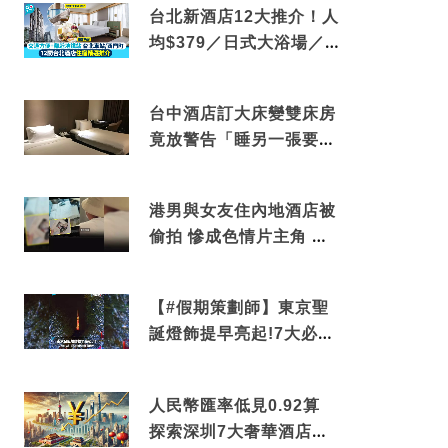
台北新酒店12大推介！人
均$379／日式大浴場／1
分鐘到捷運／米芝蓮推介
台中酒店訂大床變雙床房
竟放警告「睡另一張要加
錢」網民：好孤寒
港男與女友住內地酒店被
偷拍 慘成色情片主角 鏡
頭位置曝光 逾180間酒店
中招
【#假期策劃師】東京聖
誕燈飾提早亮起!7大必去
打卡點 快把路線收藏吧
人民幣匯率低見0.92算
探索深圳7大奢華酒店體