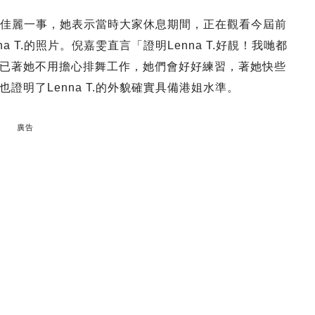
為海選佳麗一事，她表示當時大家休息期間，正在觀看今屆前
 T.的照片。倪嘉雯直言「證明Lenna T.好靚！我哋都
已著她不用擔心排舞工作，她們會好好練習，著她快些
明了Lenna T.的外貌確實具備港姐水準。
廣告