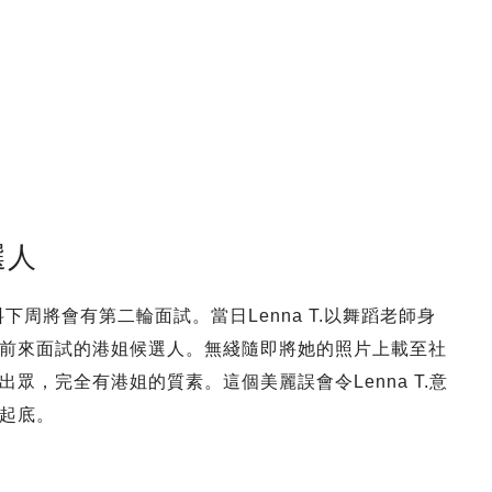
選人
下周將會有第二輪面試。當日Lenna T.以舞蹈老師身
前來面試的港姐候選人。無綫隨即將她的照片上載至社
眾，完全有港姐的質素。這個美麗誤會令Lenna T.意
起底。