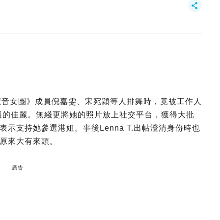
為《魔音女團》成員倪嘉雯、宋宛穎等人排舞時，竟被工作人
海選的佳麗。無綫更將她的照片放上社交平台，獲得大批
示支持她參選港姐。事後Lenna T.出帖澄清身份時也
原來大有來頭。
廣告