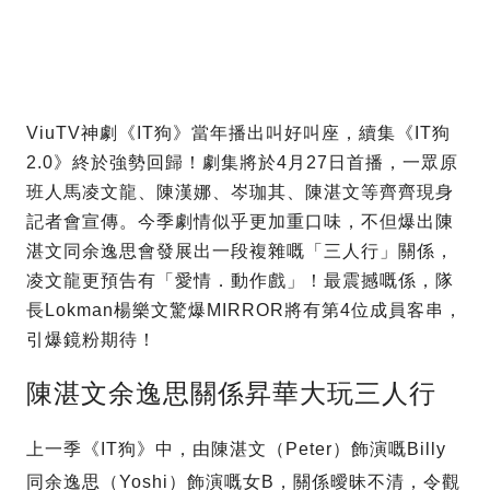
ViuTV神劇《IT狗》當年播出叫好叫座，續集《IT狗
2.0》終於強勢回歸！劇集將於4月27日首播，一眾原
班人馬凌文龍、陳漢娜、岑珈其、陳湛文等齊齊現身
記者會宣傳。今季劇情似乎更加重口味，不但爆出陳
湛文同余逸思會發展出一段複雜嘅「三人行」關係，
凌文龍更預告有「愛情．動作戲」！最震撼嘅係，隊
長Lokman楊樂文驚爆MIRROR將有第4位成員客串，
引爆鏡粉期待！
陳湛文余逸思關係昇華大玩三人行
上一季《IT狗》中，由陳湛文（Peter）飾演嘅Billy
同余逸思（Yoshi）飾演嘅女B，關係曖昧不清，令觀