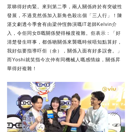
眾睇得好肉緊。來到第二季，兩人關係終於有突破性
發展，不過竟然係加入新角色殺出個「三人行」！陳
湛文劇透今季會有由梁仲恆飾演嘅IT老師Kelvin介
入，令佢同女B嘅關係變得極度複雜。佢表示：「好
清楚發生咩事，都係啲關係來襲嘅時候唔知點算好，
我好似要指導吓佢（余），關係入面有好多誤會。」
而Yoshi就笑指今次仲有同機械人嘅感情線，關係昇
華得好複雜！