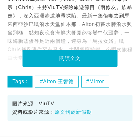
宗（Chris）主持ViuTV探險旅遊節目《兩條友。族暴
走》，深入亞洲赤道地帶探險。最新一集佢哋去到馬
來西亞沙巴嘅潛水天堂仙本那，Alton初嘗水肺潛水興
奮到極，點知夜晚食海鮮大餐竟然慘變中伏噩夢，一
味海膽蒸蛋等足近兩個鐘，連身為「馬拉女婿」嘅
Chris都忍唔住罕有發火，大鬧餐廳離譜，令呢次旅程
由天堂跌落地獄！
閱讀全文
Tags :
Alton 王智德
Mirror
仙本那
兩條友族暴走
圖片來源：ViuTV
資料或影片來源：
原文刊於新假期