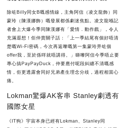
除咗Billy同女B嘅感情線，主角阿信（凌文龍飾）同
蒙玲（陳漢娜飾）嘅發展都係劇迷焦點。凌文龍喺記
者會上大爆今季同陳漢娜有「愛情．動作戲」，令人
充滿遐想！佢仲賣關子話：「上一季結尾有個好唔清
楚嘅Wi-Fi密碼，今次再返嚟嘅第一集蒙玲畀咗個
offer我，至於係咩就唔講得。」睇嚟阿信今季唔止要
專心搞PayPayDuck，仲要應付呢段糾纏不清嘅感
情，佢更透露會同好兄弟產生理念分歧，過程相當心
痛。
Lokman驚爆AK客串 Stanley劇透有
國際女星
《IT狗》宇宙本身已經有Lokman、Stanley同