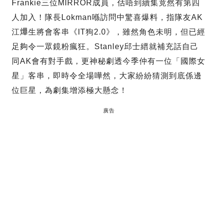
Frankie三位MIRROR成員，估唔到續集竟然有第四
人加入！隊長Lokman喺訪問中驚喜爆料，指隊友AK
江𤒹生將會客串《IT狗2.0》，雖然角色未明，但已經
足夠令一眾鏡粉瘋狂。Stanley邱士縉就補充話自己
同AK會有對手戲，更神秘劇透今季仲有一位「國際女
星」客串，即時令全場嘩然，大家紛紛猜測到底係邊
位巨星，為劇集增添極大懸念！
廣告