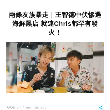
兩條友族暴走｜王智德中伏慘遇
海鮮黑店 就連Chris都罕有發
火！
GOtrip
4 months ago