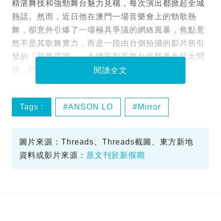
精湛舞技和強勁舞台魅力見稱，每次演出都掀起全城
熱話。然而，近日他在澳門一場音樂會上的勁歌熱
舞，卻意外引爆了一場極具爭議的網絡風暴，焦點竟
然不是其歌舞實力，而是一段由台側拍攝的影片所引
發的「視覺震撼」，令網民對其舞台造型產生巨大問
號，討論區瞬間被洗版！
閱讀全文
Tags :
ANSON LO
Mirror
澳門演出
圖片來源：Threads​、Threads截圖、東方新地
資料或影片來源：
原文刊於新假期