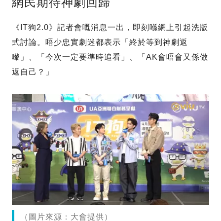
網民期待神劇回歸
《IT狗2.0》記者會嘅消息一出，即刻喺網上引起洗版
式討論。唔少忠實劇迷都表示「終於等到神劇返
嚟」、「今次一定要準時追看」、「AK會唔會又係做
返自己？」
（圖片來源：大會提供）